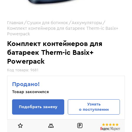
Главная
Сушки для ботинок
Аккумуляторы
Комплект контейнеров для батареек Therm-ic Basix+
Powerpack
Комплект контейнеров для
батареек Therm-ic Basix+
Powerpack
Код товара:
9681
Продано!
Товар закончился
Узнать
Подобрать замену
о поступлении