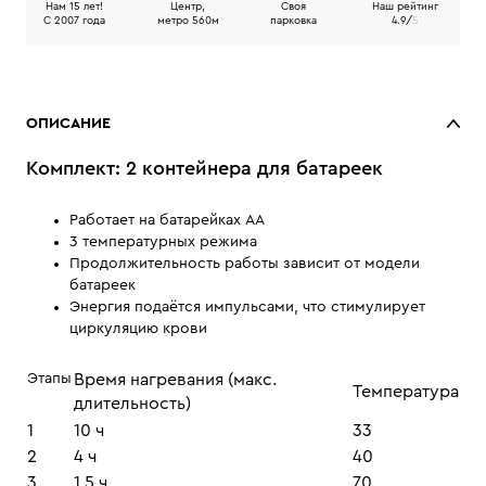
Нам 15 лет!
Центр,
Своя
Наш рейтинг
C 2007 года
метро 560м
парковка
4.9/
5
ОПИСАНИЕ
Комплект: 2 контейнера для батареек
Работает на батарейках АА
3 температурных режима
Продолжительность работы зависит от модели
батареек
Энергия подаётся импульсами, что стимулирует
циркуляцию крови
Этапы
Время нагревания (макс.
Температура
длительность)
1
10 ч
33
2
4 ч
40
3
1,5 ч
70