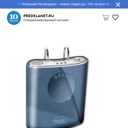
⚡ Тотальная Распродажа - новые скидки до -75% на все!
>>
Что будем искать?
PREDELANET.RU
Специализированный магазин
Пусто