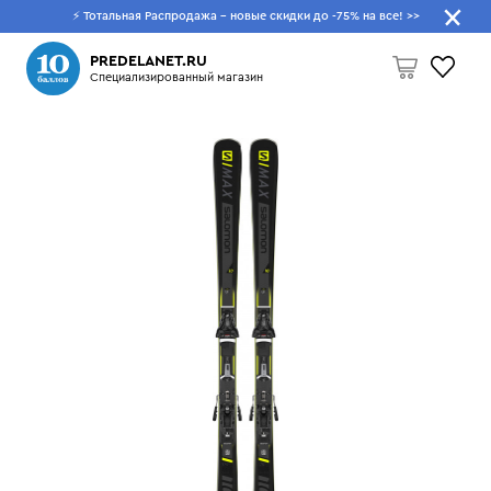
⚡ Тотальная Распродажа - новые скидки до -75% на все!
>>
Что будем искать?
PREDELANET.RU
Специализированный магазин
Пусто