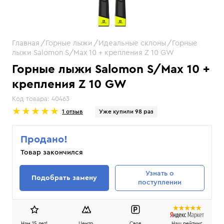
Главная
Горные лыжи
Идеальные склоны
Горные
лыжи Salomon S/Max 10 + крепления Z 10 GW
Горные лыжи Salomon S/Max 10 +
крепления Z 10 GW
Код товара:
40463
1 отзыв
Уже купили 98 раз
Продано!
Товар закончился
Узнать
о
Подобрать замену
поступлении
Нам 15 лет!
Центр,
Своя
Наш рейтинг