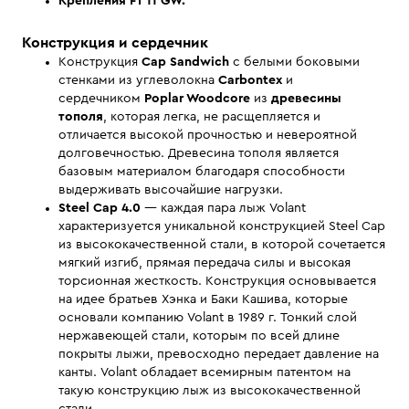
Крепления FT 11 GW.
Конструкция и сердечник
Конструкция
Cap Sandwich
с белыми боковыми
стенками из углеволокна
Carbontex
и
сердечником
Poplar Woodcore
из
древесины
тополя
, которая легка, не расщепляется и
отличается высокой прочностью и невероятной
долговечностью. Древесина тополя является
базовым материалом благодаря способности
выдерживать высочайшие нагрузки.
Steel Cap 4.0
— каждая пара лыж Volant
характеризуется уникальной конструкцией Steel Cap
из высококачественной стали, в которой сочетается
мягкий изгиб, прямая передача силы и высокая
торсионная жесткость. Конструкция основывается
на идее братьев Хэнка и Баки Кашива, которые
основали компанию Volant в 1989 г. Тонкий слой
нержавеющей стали, которым по всей длине
покрыты лыжи, превосходно передает давление на
канты. Volant обладает всемирным патентом на
такую конструкцию лыж из высококачественной