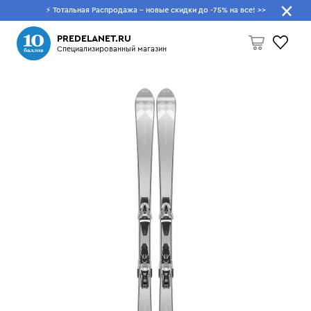
⚡ Тотальная Распродажа - новые скидки до -75% на все!
>>
Что будем искать?
PREDELANET.RU
Специализированный магазин
Пусто