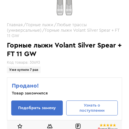
Главная
Горные лыжи
Любые трассы
(универсальные)
Горные лыжи Volant Silver Spear + FT
11 GW
Горные лыжи Volant Silver Spear +
FT 11 GW
Код товара:
30693
Уже купили 7 раз
Продано!
Товар закончился
Узнать
о
Подобрать замену
поступлении