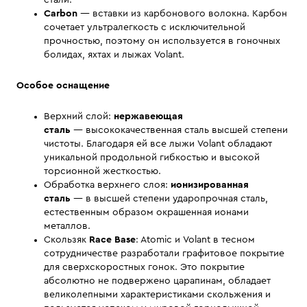
стали.
Carbon
— вставки из карбонового волокна. Карбон
сочетает ультралегкость с исключительной
прочностью, поэтому он используется в гоночных
болидах, яхтах и лыжах Volant.
Особое оснащение
Верхний слой:
нержавеющая
сталь
— высококачественная сталь высшей степени
чистоты. Благодаря ей все лыжи Volant обладают
уникальной продольной гибкостью и высокой
торсионной жесткостью.
Обработка верхнего слоя:
ионизированная
сталь
— в высшей степени ударопрочная сталь,
естественным образом окрашенная ионами
металлов.
Скользяк
Race Base
: Atomic и Volant в тесном
сотрудничестве разработали графитовое покрытие
для сверхскоростных гонок. Это покрытие
абсолютно не подвержено царапинам, обладает
великолепными характеристиками скольжения и