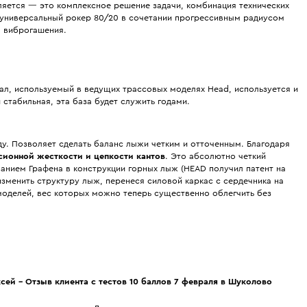
ляется
— это комплексное решение задачи, комбинация технических
 универсальный рокер 80/20 в сочетании прогрессивным радиусом
ля виброгашения.
л, используемый в ведущих трассовых моделях Head, используется и
и стабильная, эта база будет служить годами.
у. Позволяет сделать баланс лыжи четким и отточенным. Благодаря
сионной жесткости и цепкости кантов
. Это абсолютно четкий
ванием Графена в конструкции горных лыж (HEAD получил патент на
зменить структуру лыж, перенеся силовой каркас с сердечника на
моделей, вес которых можно теперь существенно облегчить без
сей - Отзыв клиента с тестов 10 баллов 7 февраля в Шуколово