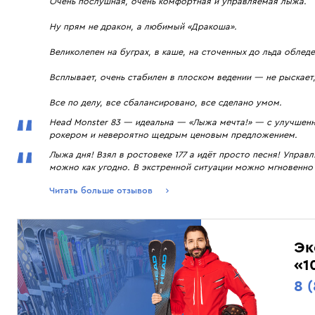
Очень послушная, очень комфортная и управляемая лыжа.
Ну прям не дракон, а любимый «Дракоша».
Великолепен на буграх, в каше, на сточенных до льда облед
Всплывает, очень стабилен в плоском ведении — не рыскает, 
Все по делу, все сбалансировано, все сделано умом.
Head Monster 83 — идеальна — «Лыжа мечта!» — с улучшенн
рокером и невероятно щедрым ценовым предложением.
Лыжа дня! Взял в ростовеке 177 а идёт просто песня! Управл
можно как угодно. В экстренной ситуации можно мгновенно 
Читать больше отзывов
Эк
«1
8 