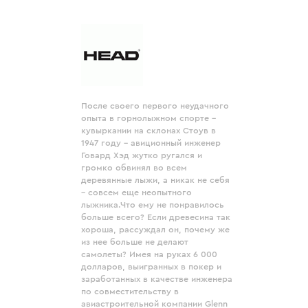
После своего первого неудачного
опыта в горнолыжном спорте –
кувыркании на склонах Стоув в
1947 году - авиционный инженер
Говард Хэд жутко ругался и
громко обвинял во всем
деревянные лыжи, а никак не себя
– совсем еще неопытного
лыжника.Что ему не понравилось
больше всего? Если древесина так
хороша, рассуждал он, почему же
из нее больше не делают
самолеты? Имея на руках 6 000
долларов, выигранных в покер и
заработанных в качестве инженера
по совместительству в
авиастроительной компании Glenn