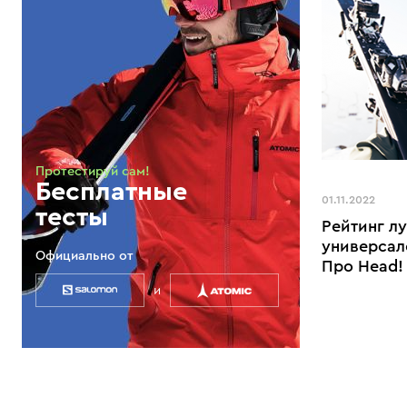
Протестируй сам!
Бесплатные
01.11.2022
тесты
Рейтинг л
универсал
Официально от
Про Head!
и