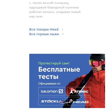
L. Martin Aircraft Company,
худощавый бородатый мужчина
работал ночами, создавая новый
вид лыж.
Все товары Head
Все горные лыжи