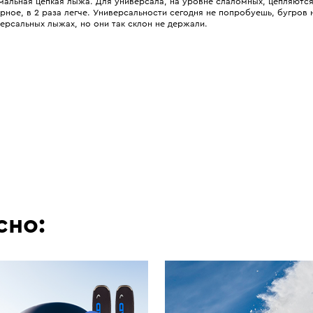
альная цепкая лыжа. Для универсала, на уровне слаломных, цепляются 
рное, в 2 раза легче. Универсальности сегодня не попробуешь, бугров н
ерсальных лыжах, но они так склон не держали.
сно: