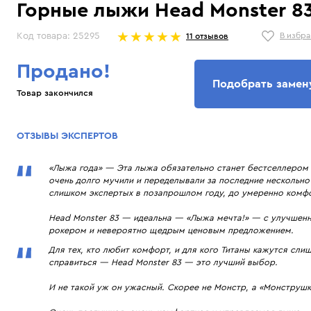
РЕКОМЕНДУЕМ
Горные лыжи Head Monster 83 
Bolle
Fischer
Горные лыжи 2021. Рейтинг, Топ 10 лучших
Лучшие универс
Brubeck
Giro
Код товара:
25295
В избр
11 отзывов
универсальных лыж от команды тестеров "10
Head e Titan + 
BTrace
Goldbergh
баллов."
тестеров.
Buff
Goldwin
Продано!
Подобрать замен
Casco
Guahoo
Товар закончился
Cober
Halti
Comfort (Ultramax)
Head
ОТЗЫВЫ ЭКСПЕРТОВ
Coolcasc
Hestra
CP
High Society
«Лыжа года» — Эта лыжа обязательно станет бестселлером 
очень долго мучили и переделывали за последние нескольно
слишком экспертых в позапрошлом году, до умеренно комф
Head Monster 83 — идеальна — «Лыжа мечта!» — с улучшенн
рокером и невероятно щедрым ценовым предложением.
Для тех, кто любит комфорт, и для кого Титаны кажутся сли
справиться — Head Monster 83 — это лучший выбор.
И не такой уж он ужасный. Скорее не Монстр, а «Монструшк