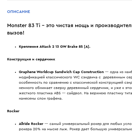
ОПИСАНИЕ
Monster 83 Ti - это чистая мощь и производите
вызов!
Крепления Attack 2 13 GW Brake 85 [A].
Конструкция и сердечник
Graphene
Worldcup Sandwich Cap Construction
— одна из наиб
модификацией классического WC сэндвича с деревянным сер
особенность по сравнению с классической конструкцией сэнд
немного обнимает сверху деревянный сердечник, и уже к этой
жесткого пластика ABS — сайдвол. На верхнюю пластину тита
нанесены слои графена.
Rocker
Allride Rocker
— самый универсальный рокер для любых усло
рокера 20% на мыске лыж. Рокер дает большую универсально