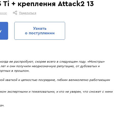
Ti + крепления Attack2 13
Krimson Klover
Osbe
алы Head 21/22 - Head e Rally,
Лучшие женские горные лыжи. Ср
Kyoto
Outof
анное
Поделиться
Atomic Vantage 79 Ti. Cравнение
оценки тех, кто их реально катал.
Lacroix
Phenix
подбора.
Lenz
Pinbina
Узнать
у
Liod
Poivre Blanc
о поступлении
Lorpen
Prime
Luhta
Prosurf
Majesty
RedFox
Mico
Reima
когда ее распробуют, скорее всего в следующем году. «Монстры»
 лет и они получили неоднозначную репутацию, от дубоватых и
ортных в прошлом.
ой хваткой и цепкостью посредине, гибким великолепно работающим
шком экспертными и тяжеловатыми, и кто не уверен, что сможет с ними
а».