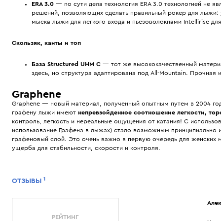
ERA 3.0
— по сути дела технология ERA 3.0 технологией не яв
решений, позволяющих сделать правильный рокер для лыжи:
мыска лыжи для легкого входа и пьезоволокнами Intellirise д
Скользяк, канты и топ
База Structured UHM C
— тот же высококачественный материа
здесь, но структура адаптирована под All-Mountain. Прочная 
Graphene
Graphene — новый материал, полученный опытным путем в 2004 год
графену лыжи имеют
непревзойденное соотношение легкости, тор
контроль, легкость и нереальные ощущения от катания! С использо
использование Графена в лыжах) стало возможным принципиально и
графеновый слой. Это очень важно в первую очередь для женских 
ущерба для стабильности, скорости и контроля.
1
ОТЗЫВЫ
Алек
РЕЙТИНГ