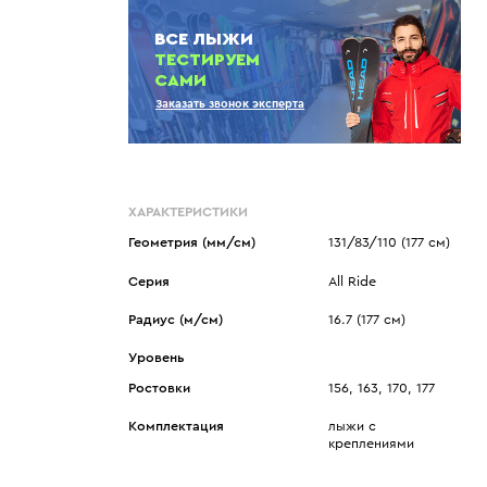
Показать еще
Sportalm
Wind X-Treme
ВСЕ ЛЫЖИ
авнения и
Spyder
X-Bionic
ТЕСТИРУЕМ
 Рекомендации
Stayer
X-Socks
САМИ
Stockli
Zanier
Заказать звонок эксперта
Suunto
Zerorh+
Tecnica
Посмотреть все
Terror
ХАРАКТЕРИСТИКИ
The North Face
Геометрия (мм/см)
131/83/110 (177 см)
Therm-ic
Серия
All Ride
Радиус (м/см)
16.7 (177 см)
Уровень
Ростовки
156, 163, 170, 177
Комплектация
лыжи с
креплениями