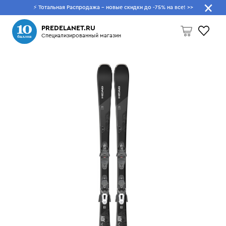
⚡ Тотальная Распродажа - новые скидки до -75% на все!
>>
Что будем искать?
PREDELANET.RU
Специализированный магазин
Пусто