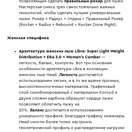
позволяющих сделать
правильный рокер
для лыжи.
Мастерская смесь трех самостоятельно важных
технологий, чтобы сделать лучшие универсальные
лыжи. Рокер + Радиус + Отдача = Правильный Рокер
(Rocker + Radius + Rebound = Rocker Done Right).
Женская специфика
Архитектура женских лыж
Libra:
Super Light Weight
Distribution
+ ERA
3.0 +
Women's Camber
—
легкость, баланс, контроль. Вот три основные
особенности архетектуры Libra в коллекции
женских лыж Head.
Легкость
достигается
использованием легких, и в то же время прочных,
высокотехнологичных материалов. Графеновый
слой скомбинированный с материалом Koroyd и
двумя слоями карбона образуют сердце лыжи
позволяют облегчить лыжу на
20%.
Баланс
достигается использованием
уникального профиля. Благодаря графену инженеры
Head смогли более тонко настроить
геометрический профиль и распределение нагрузки