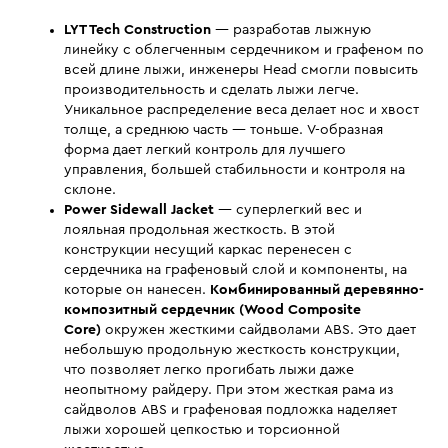
LYT Tech Construction
— разработав лыжную
линейку с облегченным сердечником и графеном по
всей длине лыжи, инженеры Head смогли повысить
производительность и сделать лыжи легче.
Уникальное распределение веса делает нос и хвост
толще, а среднюю часть — тоньше. V-образная
форма дает легкий контроль для лучшего
управления, большей стабильности и контроля на
склоне.
Power Sidewall Jacket
— суперлегкий вес и
лояльная продольная жесткость. В этой
конструкции несущий каркас перенесен с
сердечника на графеновый слой и компоненты, на
которые он нанесен.
Комбинированный деревянно-
композитный сердечник (
Wood
Composite
Core)
окружен жесткими сайдволами ABS. Это дает
небольшую продольную жесткость конструкции,
что позволяет легко прогибать лыжи даже
неопытному райдеру. При этом жесткая рама из
сайдволов ABS и графеновая подложка наделяет
лыжи хорошей цепкостью и торсионной