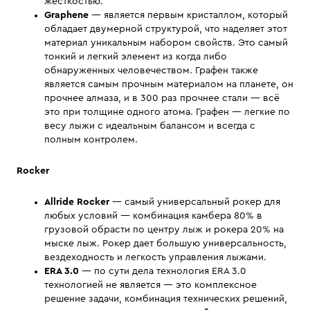
жесткостью.
Graphene
— является первым кристаллом, который
обладает двумерной структурой, что наделяет этот
материал уникальным набором свойств. Это самый
тонкий и легкий элемент из когда либо
обнаруженных человечеством. Графен также
является самым прочным материалом на планете, он
прочнее алмаза, и в 300 раз прочнее стали — всё
это при толщине одного атома. Графен — легкие по
весу лыжи с идеальным балансом и всегда с
полным контролем.
Rocker
Allride Rocker
— самый универсальный рокер для
любых условий — комбинация камбера 80% в
грузовой обрасти по центру лыж и рокера 20% на
мыске лыж. Рокер дает большую универсальность,
вездеходность и легкость управления лыжами.
ERA 3.0
— по сути дела технология ERA 3.0
технологией не является — это комплексное
решение задачи, комбинация технических решений,