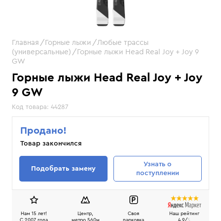
Главная
Горные лыжи
Любые трассы
(универсальные)
Горные лыжи Head Real Joy + Joy 9
GW
Горные лыжи Head Real Joy + Joy
9 GW
Код товара:
44287
Продано!
Товар закончился
Узнать
о
Подобрать замену
поступлении
Нам 15 лет!
Центр,
Своя
Наш рейтинг
C 2007 года
метро 560м
парковка
4.9/
5