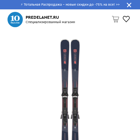
⚡ Тотальная Распродажа - новые скидки до -75% на все!
>>
Что будем искать?
PREDELANET.RU
Специализированный магазин
Пусто