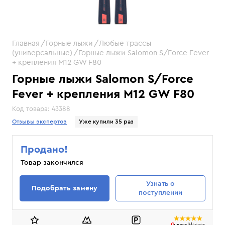
Главная
Горные лыжи
Любые трассы
(универсальные)
Горные лыжи Salomon S/Force Fever
+ крепления M12 GW F80
Горные лыжи Salomon S/Force
Fever + крепления M12 GW F80
Код товара:
43388
Отзывы экспертов
Уже купили 35 раз
Продано!
Товар закончился
Узнать
о
Подобрать замену
поступлении