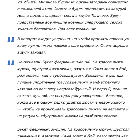
2019/2020. Мы вновь будем их организаторами совместно
с компанией Амер Спортс и будем проводить их каждый
месяц после выпадения снега в клубе Тягачева. Будут
представлены все лучшие новинки следующего сезона.
Участие бесплатное. Для всех желающих.
В поворот входит уверенно, но чтобы проехать совсем уж
кашу нужно иметь навыки выше среднего. Очень хорошо
в дугу заходят.
Не ожидали. Букет фееричных эмоций. На трассе лыжа
юркая, шустрая динамичная, азартная. Сама зовет в бой,
разгоняется как с турбонаддувом. Врезается в лед как
лучшие спортивные трассовые лыжи. Кайф утреннего
катания по вельвету непревзойденный. И редкий, если не
сказать лучший, на сегодня для универсалов. Все-таки,
когда все в одном редко удается достичь невоможного
— чтобы не проигрывать трассовым лыжам на вельвете и
не уступать «бугровым» лыжам на разбитом склоне.
Букет фееричных эмоций. На трассе лыжа юркая, шустрая
динамичная, азартная. Сама зовет в бой, разгоняется как