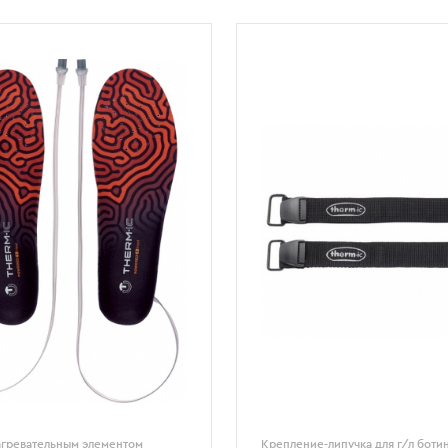
агревательным элементом
Крепление-липучка для г/л боти