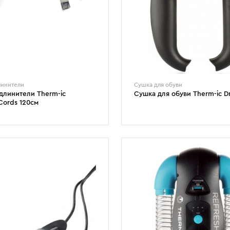
линители
Сушка для обуви
длинители Therm-ic
Сушка для обуви Therm-ic D
Cords 120см