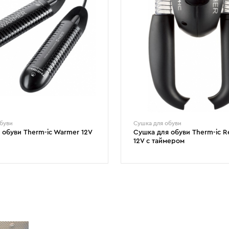
буви
Сушка для обуви
 обуви Therm-ic Warmer 12V
Сушка для обуви Therm-ic R
12V с таймером