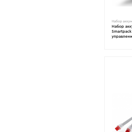
Набор акку
Набор акк
Smartpack
управлен