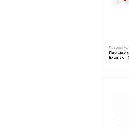
Провода-уд
Провода-у
Extension 