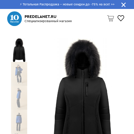
⚡ Тотальная Распродажа - новые скидки до -75% на все!
>>
Что будем искать?
PREDELANET.RU
Специализированный магазин
Пусто