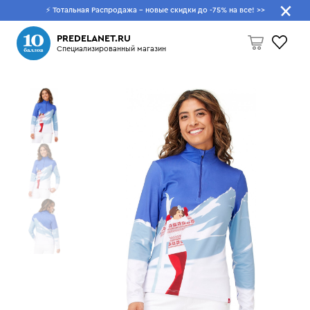
⚡ Тотальная Распродажа - новые скидки до -75% на все!
>>
Что будем искать?
PREDELANET.RU
Специализированный магазин
Пусто