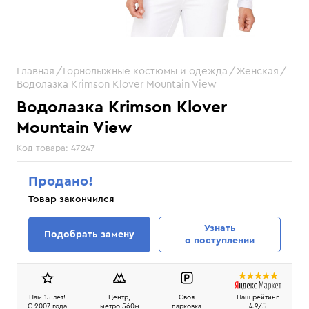
Главная
Горнолыжные костюмы и одежда
Женская
Водолазка Krimson Klover Mountain View
Водолазка Krimson Klover
Mountain View
Код товара:
47247
Продано!
Товар закончился
Узнать
Подобрать замену
о поступлении
Нам 15 лет!
Центр,
Своя
Наш рейтинг
C 2007 года
метро 560м
парковка
4.9/
5