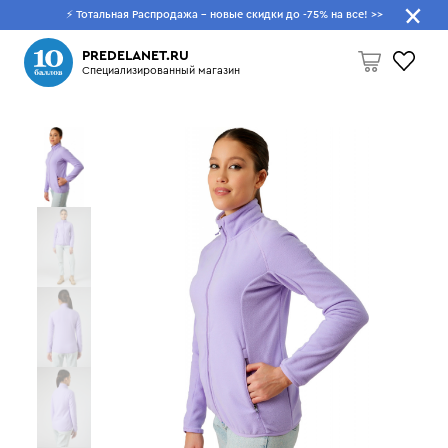
⚡ Тотальная Распродажа - новые скидки до -75% на все!
>>
Что будем искать?
PREDELANET.RU
Специализированный магазин
Пусто