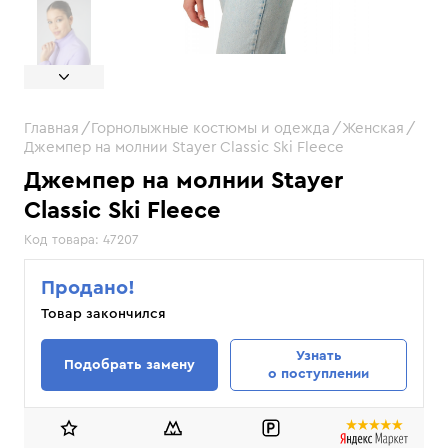
Главная
Горнолыжные костюмы и одежда
Женская
Джемпер на молнии Stayer Classic Ski Fleece
Джемпер на молнии Stayer
Classic Ski Fleece
Код товара:
47207
Продано!
Товар закончился
Узнать
Подобрать замену
о поступлении