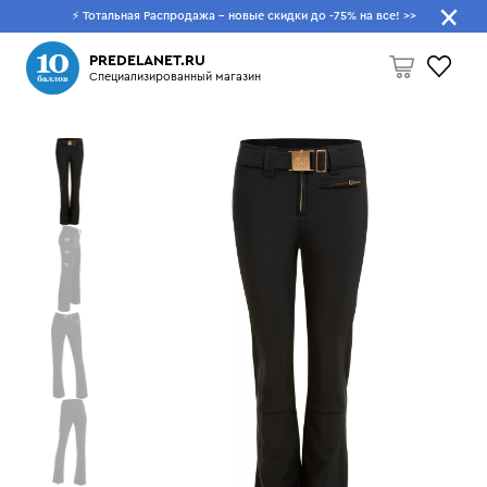
⚡ Тотальная Распродажа - новые скидки до -75% на все!
>>
Что будем искать?
PREDELANET.RU
Специализированный магазин
Пусто