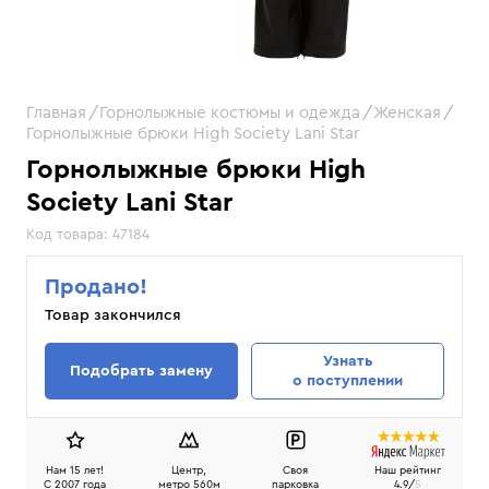
Главная
Горнолыжные костюмы и одежда
Женская
Горнолыжные брюки High Society Lani Star
Горнолыжные брюки High
Society Lani Star
Код товара:
47184
Продано!
Товар закончился
Узнать
Подобрать замену
о поступлении
Нам 15 лет!
Центр,
Своя
Наш рейтинг
C 2007 года
метро 560м
парковка
4.9/
5