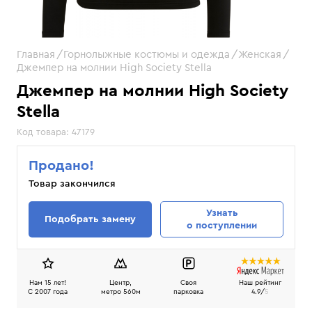
Главная
Горнолыжные костюмы и одежда
Женская
Джемпер на молнии High Society Stella
Джемпер на молнии High Society
Stella
Код товара:
47179
Продано!
Товар закончился
Узнать
Подобрать замену
о поступлении
Нам 15 лет!
Центр,
Своя
Наш рейтинг
C 2007 года
метро 560м
парковка
4.9/
5