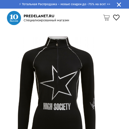
⚡ Тотальная Распродажа - новые скидки до -75% на все!
>>
Что будем искать?
PREDELANET.RU
Специализированный магазин
Пусто