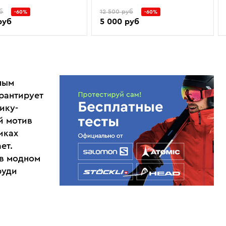
б
12 500 руб
-60%
-60%
руб
5 000 руб
ным
рантирует
ику-
й мотив
иках
ет.
 в модном
руди