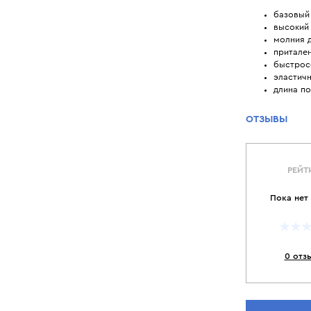
базовый 
высокий 
молния д
притале
быстрос
эластич
длина по
ОТЗЫВЫ
РЕЙТ
Пока нет
0 отз