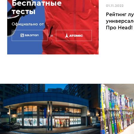
Бесплатные
01.11.2022
тесты
Рейтинг л
универсал
Официально от
Про Head!
и