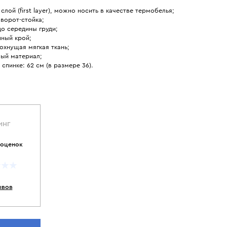
слой (first layer), можно носить в качестве термобелья;
ворот-стойка;
о середины груди;
нный крой;
охнущая мягкая ткань;
ный материал;
 спинке: 62 см (в размере 36).
ИНГ
 оценок
ывов