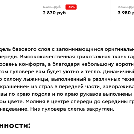
4 420 руб
9 940 ру
-35%
2 870 руб
3 980 
дель базового слоя с запоминающимся оригиналь
переди. Высококачественная трикотажная ткань га
ровень комфорта, а благодаря небольшому воротн
этом пуловере вам будет уютно и тепло. Динамичны
о склону лыжницы, выполненный в различных техн
украшением из страз в передней части, заворажива
вы по краю подола и по краю рукавов выполнены
ом цвете. Молния в центре спереди до середины г
надевание. Низ пуловера слегка закруглен.
нности: