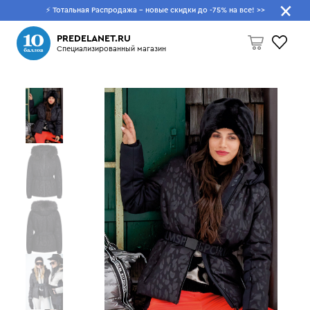
⚡ Тотальная Распродажа - новые скидки до -75% на все!
>>
Что будем искать?
PREDELANET.RU
Специализированный магазин
Пусто