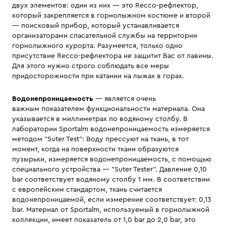
двух элементов: один из них — это Recco-рефлектор,
который закрепляется в горнолыжном костюме и второй
— поисковый прибор, который устанавливается
организаторами спасательной службы на территории
горнолыжного курорта. Разумеется, только одно
присутствие Recco-рефлектора не защитит Вас от лавины.
Для этого нужно строго соблюдать все меры
придосторожности при катании на лыжах в горах.
Водонепроницаемость
— является очень
важным показателем функциональности материала. Она
указывается в миллиметрах по водяному столбу. В
лаборатории Sportalm водонепроницаемость измеряется
методом "Suter Test": Воду прессуют на ткань, в тот
момент, когда на поверхности ткани образуются
пузырьки, измеряется водонепроницаемость, с помощью
специального устройства — "Suter Tester". Давление 0,10
bar соответствует водяному столбу 1 мм. В соответствии
с европейским стандартом, ткань считается
водонепроницаемой, если измерение соответствует: 0,13
bar. Материал от Sportalm, используемый в горнолыжной
коллекции, имеет показатель от 1,0 bar до 2,0 bar, это