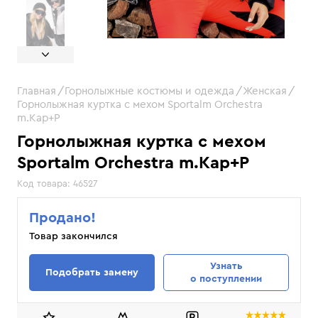
Главная
Горнолыжные костюмы и одежда
Женская
Горнолыжная куртка с мехом Sportalm Orchestra
m.Kap+P
Горнолыжная куртка с мехом
Sportalm Orchestra m.Kap+P
Код товара:
46527
Продано!
Товар закончился
Узнать
Подобрать замену
о поступлении