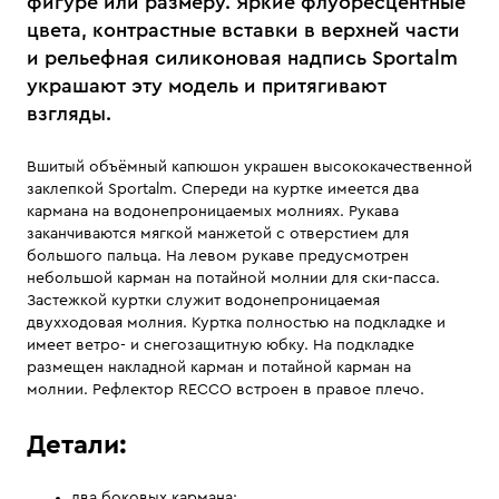
фигуре или размеру. Яркие флуоресцентные
цвета, контрастные вставки в верхней части
и рельефная силиконовая надпись Sportalm
украшают эту модель и притягивают
взгляды.
Вшитый объёмный капюшон украшен высококачественной
заклепкой Sportalm. Спереди на куртке имеется два
кармана на водонепроницаемых молниях. Рукава
заканчиваются мягкой манжетой с отверстием для
большого пальца. На левом рукаве предусмотрен
небольшой карман на потайной молнии для ски-пасса.
Застежкой куртки служит водонепроницаемая
двухходовая молния. Куртка полностью на подкладке и
имеет ветро- и снегозащитную юбку. На подкладке
размещен накладной карман и потайной карман на
молнии. Рефлектор RECCO встроен в правое плечо.
Детали:
два боковых кармана;