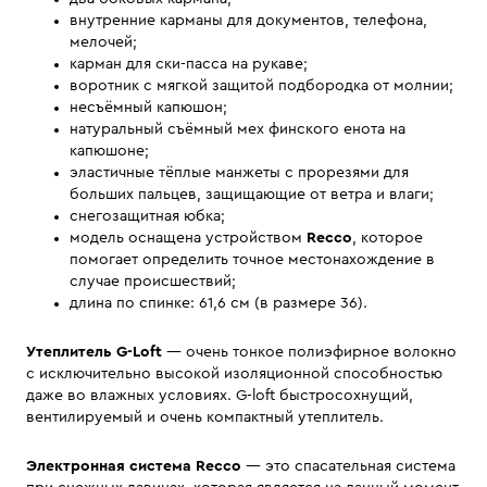
внутренние карманы для документов, телефона,
мелочей;
карман для ски-пасса на рукаве;
воротник с мягкой защитой подбородка от молнии;
несъёмный капюшон;
натуральный съёмный мех финского енота на
капюшоне;
эластичные тёплые манжеты с прорезями для
больших пальцев, защищающие от ветра и влаги;
снегозащитная юбка;
модель оснащена устройством
Recco
, которое
помогает определить точное местонахождение в
случае происшествий;
длина по спинке: 61,6 см (в размере 36).
Утеплитель G-Loft
— очень тонкое полиэфирное волокно
с исключительно высокой изоляционной способностью
даже во влажных условиях. G-loft быстросохнущий,
вентилируемый и очень компактный утеплитель.
Электронная система Recco
— это спасательная система