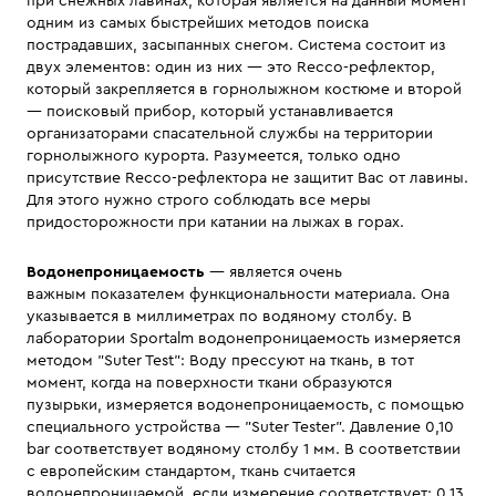
при снежных лавинах, которая является на данный момент
одним из самых быстрейших методов поиска
пострадавших, засыпанных снегом. Система состоит из
двух элементов: один из них — это Recco-рефлектор,
который закрепляется в горнолыжном костюме и второй
— поисковый прибор, который устанавливается
организаторами спасательной службы на территории
горнолыжного курорта. Разумеется, только одно
присутствие Recco-рефлектора не защитит Вас от лавины.
Для этого нужно строго соблюдать все меры
придосторожности при катании на лыжах в горах.
Водонепроницаемость
— является очень
важным показателем функциональности материала. Она
указывается в миллиметрах по водяному столбу. В
лаборатории Sportalm водонепроницаемость измеряется
методом "Suter Test": Воду прессуют на ткань, в тот
момент, когда на поверхности ткани образуются
пузырьки, измеряется водонепроницаемость, с помощью
специального устройства — "Suter Tester". Давление 0,10
bar соответствует водяному столбу 1 мм. В соответствии
с европейским стандартом, ткань считается
водонепроницаемой, если измерение соответствует: 0,13