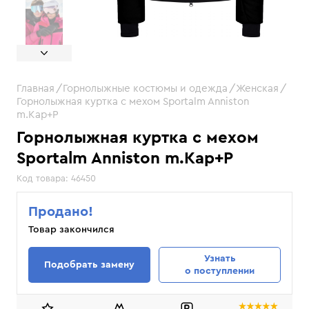
Главная
Горнолыжные костюмы и одежда
Женская
Горнолыжная куртка с мехом Sportalm Anniston
m.Kap+P
Горнолыжная куртка с мехом
Sportalm Anniston m.Kap+P
Код товара:
46450
Продано!
Товар закончился
Узнать
Подобрать замену
о поступлении