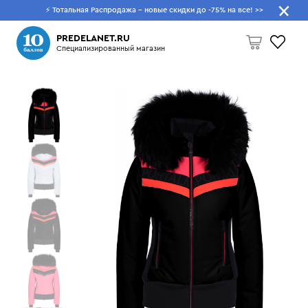
⚡ Тотальная Распродажа - новые скидки до -75% на все!
>>
Что будем искать?
PREDELANET.RU
Специализированный магазин
Пусто