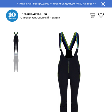
⚡ Тотальная Распродажа - новые скидки до -75% на все!
>>
Что будем искать?
PREDELANET.RU
Специализированный магазин
Пусто