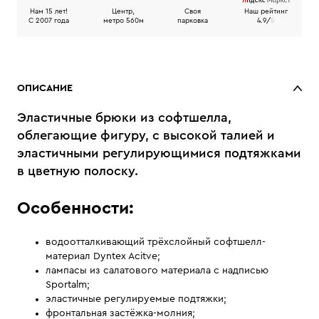
Нам 15 лет!
Центр,
Своя
Наш рейтинг
C 2007 года
метро 560м
парковка
4.9/
5
ОПИСАНИЕ
Эластичные брюки из софтшелла,
облегающие фигуру, с высокой талией и
эластичными регулирующимися подтяжками
в цветную полоску.
Особенности:
водоотталкивающий трёхслойный софтшелл-
материал Dyntex Acitve;
лампасы из салатового материала с надписью
Sportalm;
эластичные регулируемые подтяжки;
фронтальная застёжка-молния;