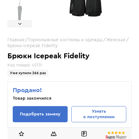
Главная
Горнолыжные костюмы и одежда
Женская
Брюки Icepeak Fidelity
Брюки Icepeak Fidelity
Код товара:
45731
Уже купили 266 раз
Продано!
Товар закончился
Узнать
Подобрать замену
о поступлении