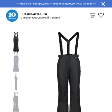
⚡ Тотальная Распродажа - новые скидки до -75% на все!
>>
Что будем искать?
PREDELANET.RU
Специализированный магазин
Пусто