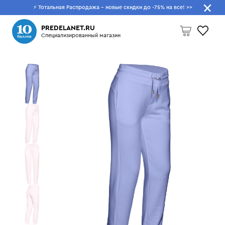
⚡ Тотальная Распродажа - новые скидки до -75% на все!
>>
Что будем искать?
PREDELANET.RU
Специализированный магазин
Пусто