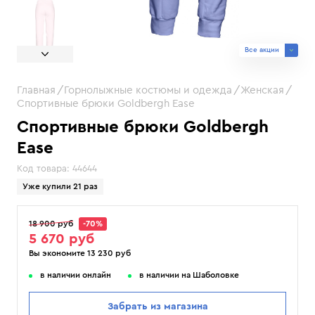
Все акции
Главная
Горнолыжные костюмы и одежда
Женская
Спортивные брюки Goldbergh Ease
Спортивные брюки Goldbergh
Ease
Код товара:
44644
Уже купили 21 раз
18 900 руб
-70%
5 670 руб
Вы экономите 13 230 руб
в наличии онлайн
в наличии на Шаболовке
Забрать из магазина