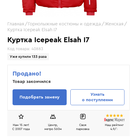
Главная
Горнолыжные костюмы и одежда
Женская
Куртка Icepeak Elsah I7
Куртка Icepeak Elsah I7
Код товара:
40883
Уже купили 133 раза
Продано!
Товар закончился
Узнать
Подобрать замену
о поступлении
Нам 15 лет!
Центр,
Своя
Наш рейтинг
C 2007 года
метро 560м
парковка
4.9/
5