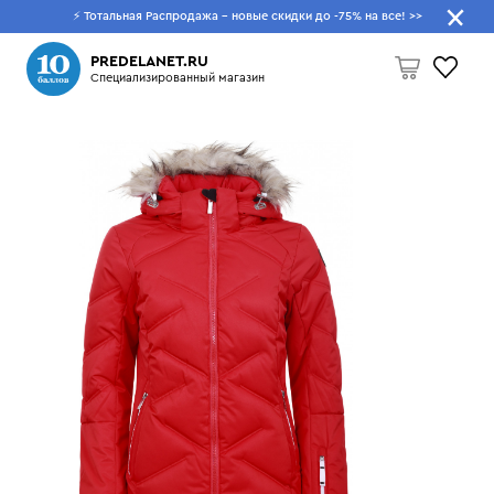
⚡ Тотальная Распродажа - новые скидки до -75% на все!
>>
Что будем искать?
PREDELANET.RU
Специализированный магазин
Пусто