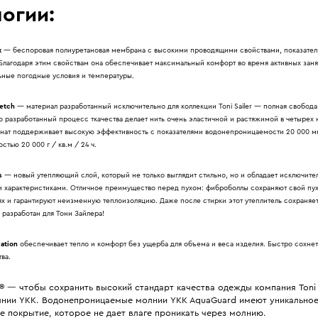
огии:
x
— беспоровая полиуретановая мембрана с высокими проводящими свойствами, показател
 Благодаря этим свойствам она обеспечивает максимальный комфорт во время активных зан
ьные погодные условия и температуры.
etch
— материал разработанный исключительно для коллекции Toni Sailer — полная свобод
 разработанный процесс ткачества делает нить очень эластичной и растяжимой в четырех 
нат поддерживает высокую эффективность с показателями водонепроницаемости 20 000 м
тью 20 000 г / кв.м / 24 ч.
s
— новый утепляющий слой, который не только выглядит стильно, но и обладает исключит
 характеристиками. Отличное преимущество перед пухом: фиброболлы сохраняют свой пу
ях и гарантируют неизменную теплоизоляцию. Даже после стирки этот утеплитель сохраняе
 разработан для Тони Зайлера!
ation
обеспечивает тепло и комфорт без ущерба для объема и веса изделия. Быстро сохне
ва.
®
— чтобы сохранить высокий стандарт качества одежды компания Toni S
лнии YKK. Водонепроницаемые молнии YKK AquaGuard имеют уникально
 покрытие, которое не дает влаге проникать через молнию.