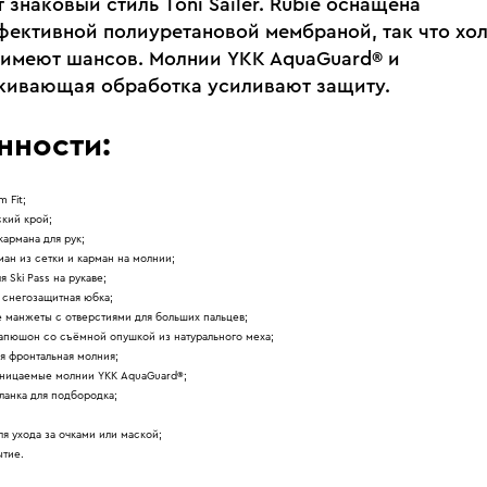
знаковый стиль Toni Sailer. Rubie оснащена
ективной полиуретановой мембраной, так что хол
е имеют шансов. Молнии YKK AquaGuard® и
кивающая обработка усиливают защиту.
нности:
m Fit;
кий крой;
кармана для рук;
ман из сетки и карман на молнии;
я Ski Pass на рукаве;
 снегозащитная юбка;
 манжеты с отверстиями для больших пальцев;
апюшон со съёмной опушкой из натурального меха;
я фронтальная молния;
ницаемые молнии YKK AquaGuard®;
ланка для подбородка;
;
ля ухода за очками или маской;
тие.