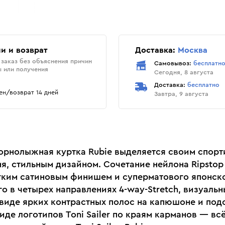
и и возврат
Доставка:
Москва
заказ без объяснения причин
Самовывоз:
бесплатн
ы или получения
Сегодня, 8 августа
Доставка:
бесплатно
н/возврат 14 дней
Завтра, 9 августа
орнолыжная куртка Rubie выделяется своим спорт
я, стильным дизайном. Сочетание нейлона Ripstop C
легким сатиновым финишем и суперматового японск
о в четырех направлениях 4-way-Stretch, визуаль
 виде ярких контрастных полос на капюшоне и под
иде логотипов Toni Sailer по краям карманов — всё