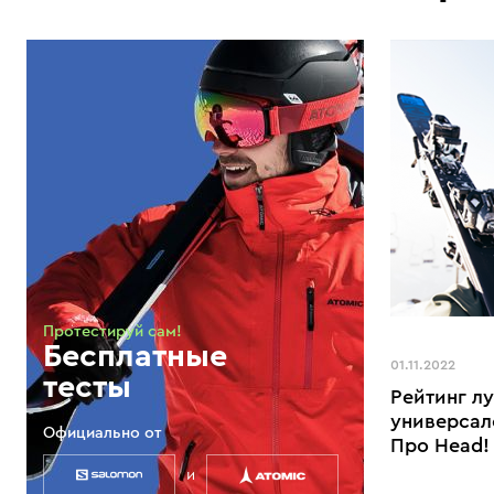
Протестируй сам!
Бесплатные
01.11.2022
тесты
Рейтинг л
универсал
Официально от
Про Head!
и