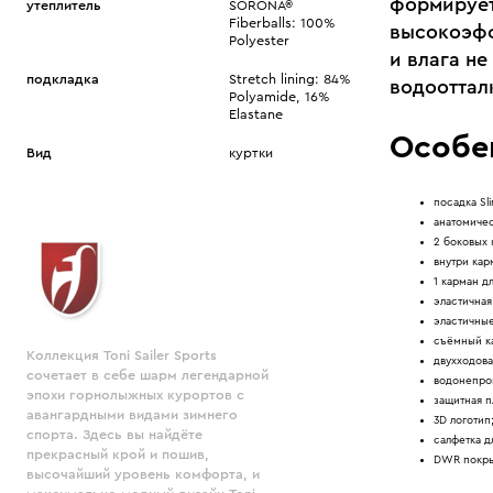
формирует 
утеплитель
SORONA®
Fiberballs: 100%
высокоэфф
Polyester
и влага н
подкладка
Stretch lining: 84%
водооттал
Polyamide, 16%
Elastane
Особе
Вид
куртки
посадка Sli
анатомичес
2 боковых 
внутри кар
1 карман дл
эластичная
эластичные
съёмный к
Коллекция Toni Sailer Sports
двухходова
сочетает в себе шарм легендарной
водонепро
эпохи горнолыжных курортов с
защитная п
авангардными видами зимнего
3D логотип
спорта. Здесь вы найдёте
салфетка д
прекрасный крой и пошив,
DWR покры
высочайший уровень комфорта, и