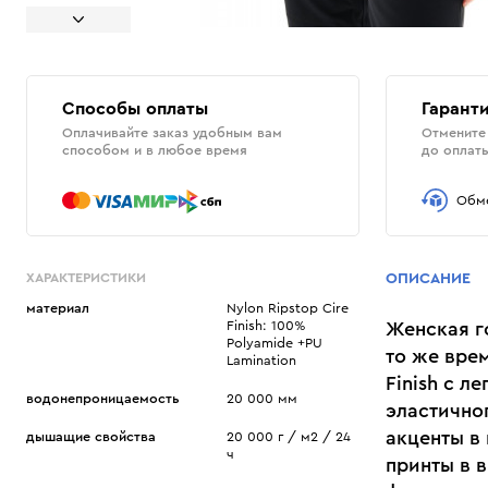
Способы оплаты
Гаранти
Оплачивайте заказ удобным вам
Отмените 
способом и в любое время
до оплат
Обме
ХАРАКТЕРИСТИКИ
ОПИСАНИЕ
материал
Nylon Ripstop Cire
Finish: 100%
Женская г
Polyamide +PU
то же врем
Lamination
Finish с 
водонепроницаемость
20 000 мм
эластичног
акценты в
дышащие свойства
20 000 г / м2 / 24
ч
принты в в