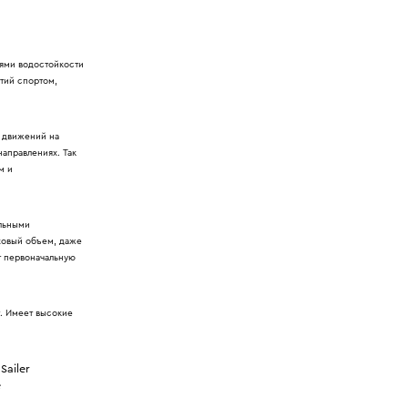
ями водостойкости
ятий спортом,
а движений на
направлениях. Так
м и
ельными
ховый объем, даже
т первоначальную
т. Имеет высокие
ailer
е