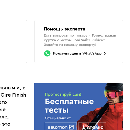
Помощь эксперта
Есть вопросы по товару « Горнолыжная
о
куртка с мехом Toni Sailer Rubie»?
Задайте их нашему эксперту!
Консультация
в
What'sApp
ивным и, в
ire Finish
ого
ные
оле,
 это