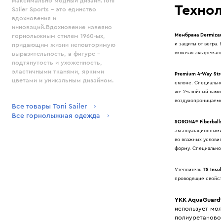
максимально модный дизайн.Toni
Технол
Sailer Sports - это единство
вдохновения и
инноваций.Вдохновение навеяно
Мембрана Dermiza
горнолыжным стилем 1960-ых,
и защиты от ветра.
придающим жизни неповторимую
включая экстремал
выразительность, а фигуре -
подтянутость и ухоженность,
эластичными тканями, яркими
Premium 4-Way Str
цветами и уникальным дизайном.
склоне. Специально
же 2-слойный лами
воздухопроницаемос
Все товары Toni Sailer
Все горнолыжная одежда
SORONA® Fiberball
эксплуатационными
во влажных услови
форму. Специально
Утеплитель
TS Insul
проводящие свойст
YKK AquaGuard
использует мо
полиуретановое