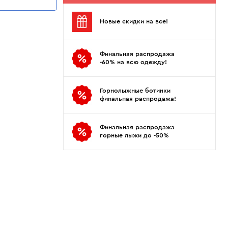
Показать еще
Sportalm
Wind X-Treme
авнения и
Spyder
X-Bionic
Новые скидки на все!
 Рекомендации
Stayer
X-Socks
Stockli
Zanier
Финальная распродажа
Suunto
Zerorh+
-60% на всю одежду!
Tecnica
Посмотреть все
Terror
Горнолыжные ботинки
финальная распродажа!
The North Face
Therm-ic
Финальная распродажа
горные лыжи до -50%