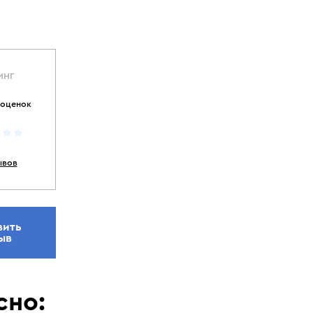
ИНГ
 оценок
ывов
вить
ыв
сно: