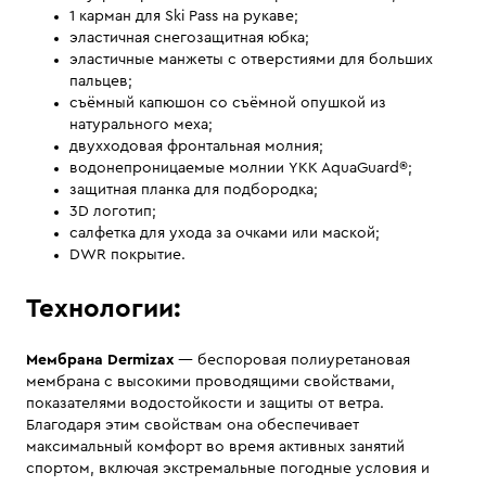
1 карман для Ski Pass на рукаве;
эластичная снегозащитная юбка;
эластичные манжеты с отверстиями для больших
пальцев;
съёмный капюшон со съёмной опушкой из
натурального меха;
двухходовая фронтальная молния;
водонепроницаемые молнии YKK AquaGuard®;
защитная планка для подбородка;
3D логотип;
салфетка для ухода за очками или маской;
DWR покрытие.
Технологии:
Мембрана Dermizax
— беспоровая полиуретановая
мембрана с высокими проводящими свойствами,
показателями водостойкости и защиты от ветра.
Благодаря этим свойствам она обеспечивает
максимальный комфорт во время активных занятий
спортом, включая экстремальные погодные условия и