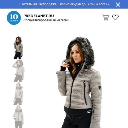
⚡ Тотальная Распродажа - новые скидки до -75% на все!
>>
Что будем искать?
PREDELANET.RU
Специализированный магазин
Пусто