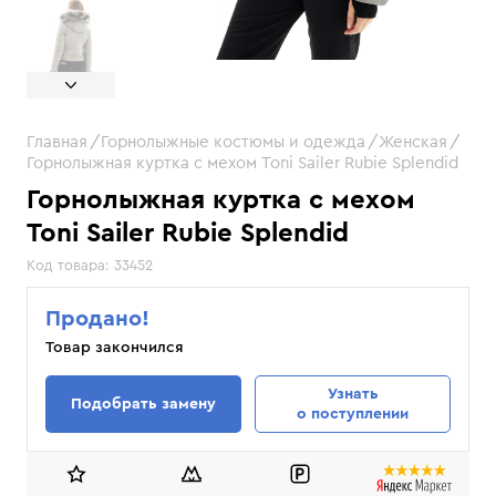
Главная
Горнолыжные костюмы и одежда
Женская
Горнолыжная куртка с мехом Toni Sailer Rubie Splendid
Горнолыжная куртка с мехом
Toni Sailer Rubie Splendid
Код товара:
33452
Продано!
Товар закончился
Узнать
Подобрать замену
о поступлении