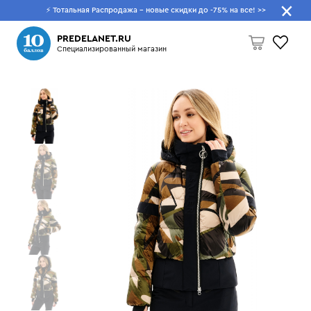
⚡ Тотальная Распродажа - новые скидки до -75% на все!
>>
Что будем искать?
PREDELANET.RU
Специализированный магазин
Пусто