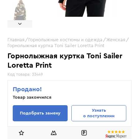
Главная
Горнолыжные костюмы и одежда
Женская
Горнолыжная куртка Toni Sailer Loretta Print
Горнолыжная куртка Toni Sailer
Loretta Print
Код товара:
33449
Продано!
Товар закончился
Узнать
Подобрать замену
о поступлении