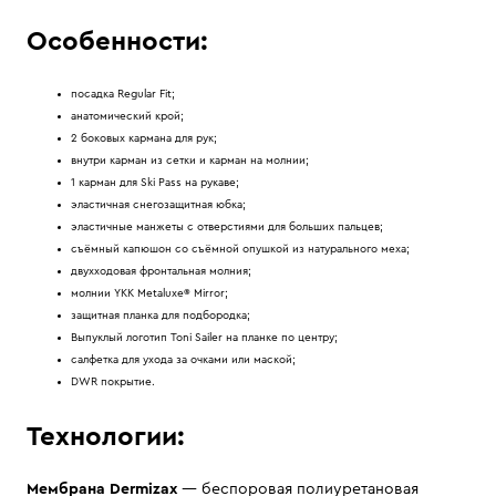
Особенности:
посадка Regular Fit;
анатомический крой;
2 боковых кармана для рук;
внутри карман из сетки и карман на молнии;
1 карман для Ski Pass на рукаве;
эластичная снегозащитная юбка;
эластичные манжеты с отверстиями для больших пальцев;
съёмный капюшон со съёмной опушкой из натурального меха;
двухходовая фронтальная молния;
молнии YKK Metaluxe® Mirror;
защитная планка для подбородка;
Выпуклый логотип Toni Sailer на планке по центру;
салфетка для ухода за очками или маской;
DWR покрытие.
Технологии:
Мембрана Dermizax
— беспоровая полиуретановая