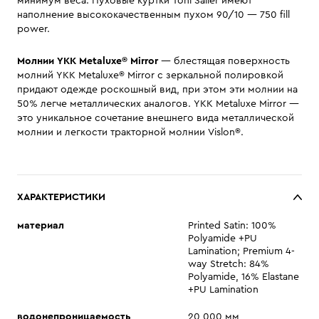
минимум веса. Пуховые куртки Toni Sailer имеют
наполнение высококачественным пухом 90/10 — 750 fill
power.
Молнии YKK Metaluxe® Mirror
— блестящая поверхность
молний YKK Metaluxe® Mirror c зеркальной полировкой
придают одежде роскошный вид, при этом эти молнии на
50% легче металлических аналогов. YKK Metaluxe Mirror —
это уникальное сочетание внешнего вида металлической
молнии и легкости тракторной молнии Vislon®.
ХАРАКТЕРИСТИКИ
материал
Printed Satin: 100%
Polyamide +PU
Lamination; Premium 4-
way Stretch: 84%
Polyamide, 16% Elastane
+PU Lamination
водонепроницаемость
20 000 мм