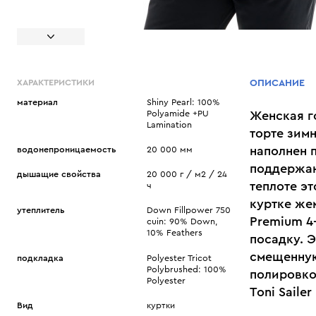
ХАРАКТЕРИСТИКИ
ОПИСАНИЕ
материал
Shiny Pearl: 100%
Polyamide +PU
Женская г
Lamination
торте зимн
наполнен 
водонепроницаемость
20 000 мм
поддержан
дышащие свойства
20 000 г / м2 / 24
теплоте эт
ч
куртке же
утеплитель
Down Fillpower 750
Premium 4
cuin: 90% Down,
10% Feathers
посадку. 
смещенную
подкладка
Polyester Tricot
Polybrushed: 100%
полировко
Polyester
Toni Saile
Вид
куртки