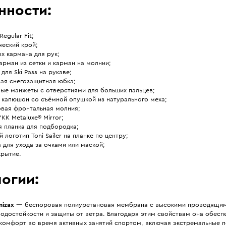
нности:
Regular Fit;
ческий крой;
х кармана для рук;
арман из сетки и карман на молнии;
 для Ski Pass на рукаве;
ная снегозащитная юбка;
ные манжеты с отверстиями для больших пальцев;
 капюшон со съёмной опушкой из натурального меха;
овая фронтальная молния;
KK Metaluxe® Mirror;
я планка для подбородка;
 логотип Toni Sailer на планке по центру;
 для ухода за очками или маской;
рытие.
огии:
izax
— беспоровая полиуретановая мембрана с высокими проводящим
водостойкости и защиты от ветра. Благодаря этим свойствам она обесп
комфорт во время активных занятий спортом, включая экстремальные 