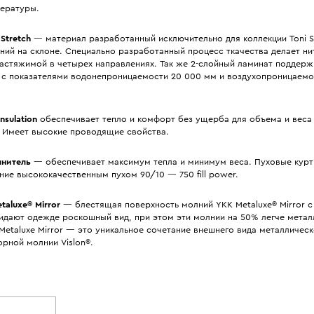
пературы.
Stretch
— материал разработанный исключительно для коллекции Toni S
ний на склоне. Специально разработанный процесс ткачества делает ни
растяжимой в четырех направлениях. Так же 2-слойный ламинат поддер
 с показателями водонепроницаемости 20 000 мм и воздухопроницаемо
nsulation
обеспечивает тепло и комфорт без ущерба для объема и веса 
. Имеет высокие проводящие свойства.
лнитель
— обеспечивает максимум тепла и минимум веса. Пуховые куртки
ие высококачественным пухом 90/10 — 750 fill power.
aluxe® Mirror
— блестящая поверхность молний YKK Metaluxe® Mirror c
идают одежде роскошный вид, при этом эти молнии на 50% легче метал
Metaluxe Mirror — это уникальное сочетание внешнего вида металличес
орной молнии Vislon®.