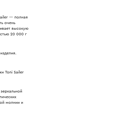
ailer — полная
ть очень
живает высокую
стью 20 000 г
изделия.
 Toni Sailer
 зеркальной
лических
кой молнии и