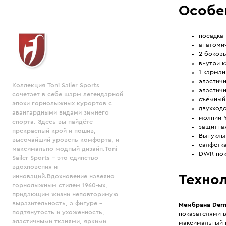
Особе
посадка 
анатоми
2 боковы
внутри к
1 карман
эластич
Коллекция Toni Sailer Sports
эластич
сочетает в себе шарм легендарной
съёмный
эпохи горнолыжных курортов с
двухход
авангардными видами зимнего
молнии Y
спорта. Здесь вы найдёте
защитна
прекрасный крой и пошив,
Выпуклый
высочайший уровень комфорта, и
салфетка
максимально модный дизайн.Toni
DWR пок
Sailer Sports - это единство
вдохновения и
Технол
инноваций.Вдохновение навеяно
горнолыжным стилем 1960-ых,
придающим жизни неповторимую
выразительность, а фигуре -
Мембрана Derm
подтянутость и ухоженность,
показателями 
эластичными тканями, яркими
максимальный 