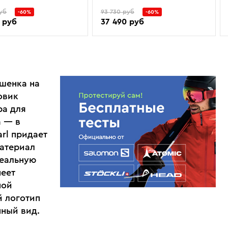
уб
93 730 руб
-60%
-60%
 руб
37 490 руб
ишенка на
овик
ра для
а — в
rl придает
материал
деальную
меет
ной
й логотип
нный вид.