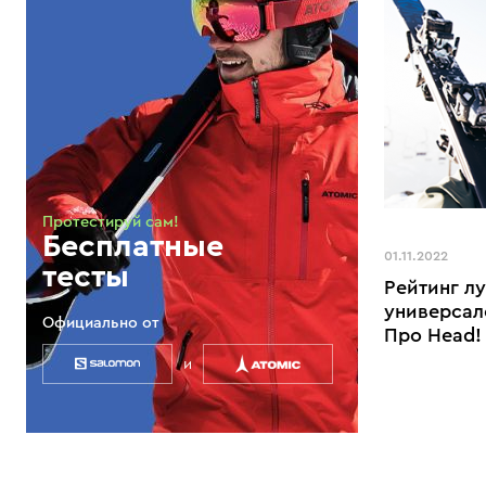
Протестируй сам!
Бесплатные
01.11.2022
тесты
Рейтинг л
универсал
Официально от
Про Head!
и