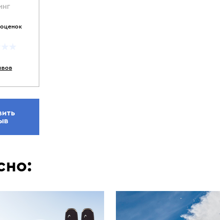
ИНГ
 оценок
ывов
вить
ыв
сно: