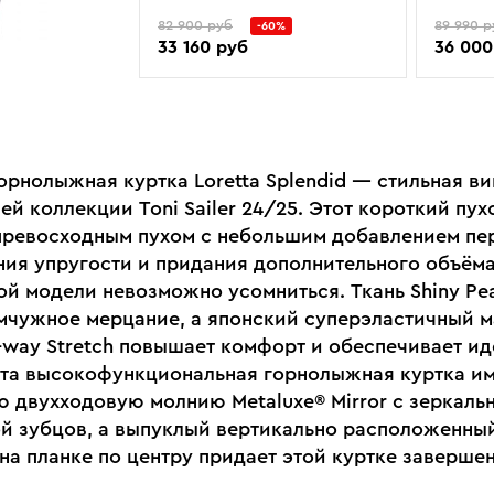
82 900 руб
89 990 р
-60%
33 160 руб
36 000
орнолыжная куртка Loretta Splendid — стильная в
ей коллекции Toni Sailer 24/25. Этот короткий пух
превосходным пухом с небольшим добавлением пе
ия упругости и придания дополнительного объём
ой модели невозможно усомниться. Ткань Shiny Pea
мчужное мерцание, а японский суперэластичный 
-way Stretch повышает комфорт и обеспечивает и
Эта высокофункциональная горнолыжная куртка и
 двухходовую молнию Metaluxe® Mirror с зеркаль
й зубцов, а выпуклый вертикально расположенны
r на планке по центру придает этой куртке заверше