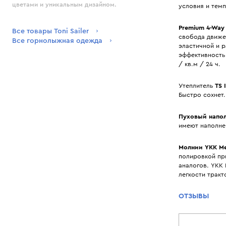
цветами и уникальным дизайном.
условия и тем
Premium 4-Way 
Все товары Toni Sailer
свобода движе
Все горнолыжная одежда
эластичной и 
эффективность
/ кв.м / 24 ч.
Утеплитель
TS I
Быстро сохнет
Пуховый напо
имеют наполнен
Молнии YKK Met
полировкой пр
аналогов. YKK 
легкости тракт
ОТЗЫВЫ