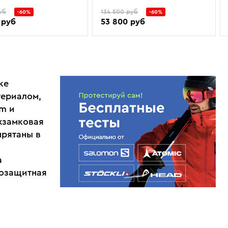
уб
134 500 руб
-60%
-60%
 руб
53 800 руб
ке
териалом,
m и
хзамковая
прятаны в
а
розащитная