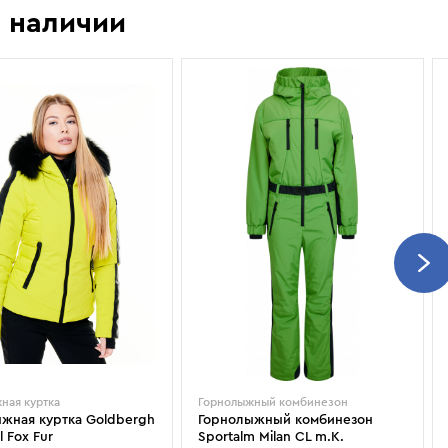
Показать еще
Sportalm
Wind X-Treme
 наличии
авнения и
Spyder
X-Bionic
 Рекомендации
Stayer
X-Socks
Stockli
Zanier
Suunto
Zerorh+
Tecnica
Посмотреть все
Terror
The North Face
Therm-ic
ная куртка
Горнолыжный комбинезон
жная куртка Goldbergh
Горнолыжный комбинезон
l Fox Fur
Sportalm Milan CL m.K.