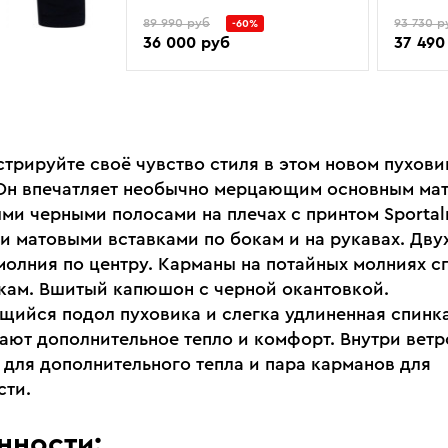
89 990 руб
93 730 р
-60%
36 000 руб
37 490
трируйте своё чувство стиля в этом новом пухови
 Он впечатляет необычно мерцающим основным ма
ми черными полосами на плечах с принтом Sportal
и матовыми вставками по бокам и на рукавах. Дву
молния по центру. Карманы на потайных молниях с
кам. Вшитый капюшон с черной окантовкой.
щийся подол пуховика и слегка удлиненная спинк
ают дополнительное тепло и комфорт. Внутри вет
 для дополнительного тепла и пара карманов для
сти.
нности: