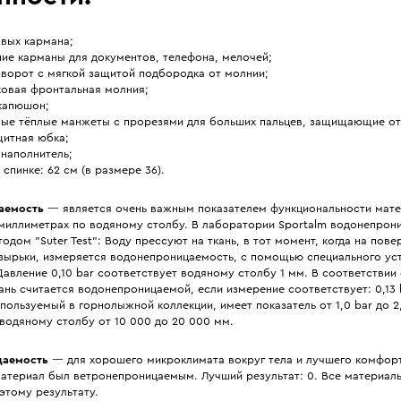
овых кармана;
ние карманы для документов, телефона, мелочей;
 ворот с мягкой защитой подбородка от молнии;
ковая фронтальная молния;
капюшон;
ные тёплые манжеты с прорезями для больших пальцев, защищающие от 
щитная юбка;
наполнитель;
 спинке: 62 см (в размере 36).
аемость
— является очень важным показателем функциональности мате
 миллиметрах по водяному столбу. В лаборатории Sportalm водонепрон
одом "Suter Test": Воду прессуют на ткань, в тот момент, когда на пове
зырьки, измеряется водонепроницаемость, с помощью специального ус
. Давление 0,10 bar соответствует водяному столбу 1 мм. В соответствии
ань считается водонепроницаемой, если измерение соответствует: 0,13 
спользуемый в горнолыжной коллекции, имеет показатель от 1,0 bar до 2,
водяному столбу от 10 000 до 20 000 мм.
цаемость
— для хорошего микроклимата вокруг тела и лучшего комфор
материал был ветронепроницаемым. Лучший результат: 0. Все материалы
этому результату.