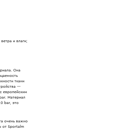
ветра и влаги;
риала. Она
ицаемость
рхности ткани
тройства —
 с европейским
bar. Материал
0 bar, это
та очень важно
 от Sportalm