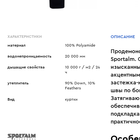
ХАРАКТЕРИСТИКИ
ОПИСАНИЕ
материал
100% Polyamide
Продемонс
водонепроницаемость
20 000 мм
Sportalm.
изысканны
дышащие свойства
10 000 г / м2 / 24
ч
акцентным
застежка-
утеплитель
90% Down, 10%
Feathers
швы по бо
Затягиваю
Вид
куртки
обеспечив
подкладка
практично
Особе