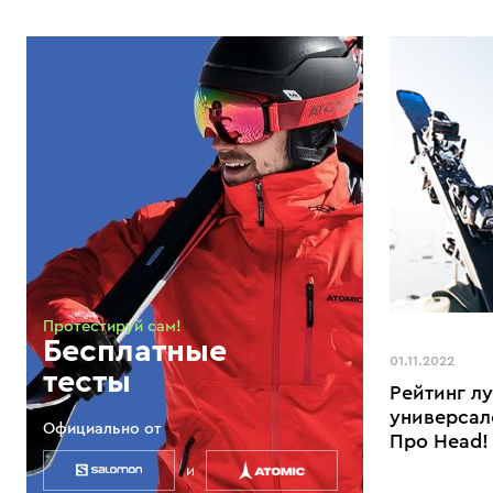
Протестируй сам!
Бесплатные
01.11.2022
тесты
Рейтинг л
универсал
Официально от
Про Head!
и