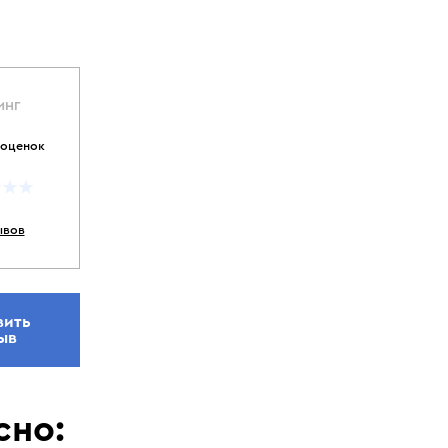
ИНГ
 оценок
ывов
вить
ыв
сно: