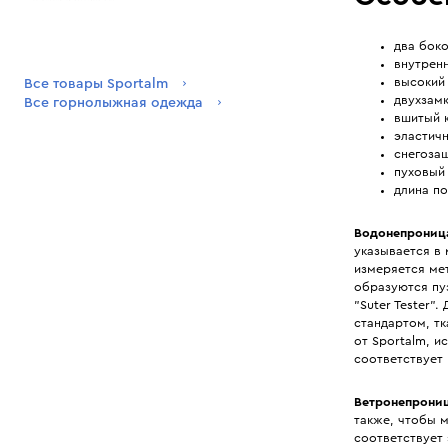
два бок
внутрен
высокий
Все товары Sportalm
двухзам
Все горнолыжная одежда
вшитый 
эластич
снегоза
пуховый 
длина по
Водонепрониц
указывается в
измеряется мет
образуются пу
"Suter Tester"
стандартом, тк
от Sportalm, и
соответствует 
Ветронепрони
также, чтобы 
соответствует 