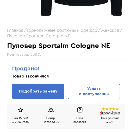
Главная
Горнолыжные костюмы и одежда
Женская
Пуловер Sportalm Cologne NE
Пуловер Sportalm Cologne NE
Код товара:
30835
Продано!
Товар закончился
Узнать
Подобрать замену
о поступлении
Нам 15 лет!
Центр,
Своя
Наш рейтинг
C 2007 года
метро 560м
парковка
4.9/
5