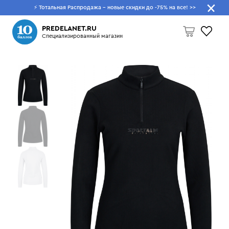
⚡ Тотальная Распродажа - новые скидки до -75% на все!
>>
Что будем искать?
PREDELANET.RU
Специализированный магазин
Пусто