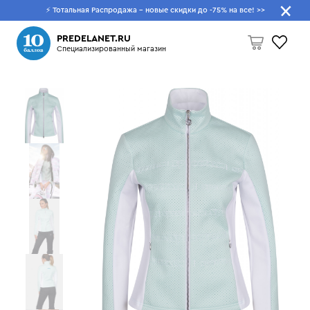
⚡ Тотальная Распродажа - новые скидки до -75% на все!
>>
Что будем искать?
PREDELANET.RU
Специализированный магазин
Пусто