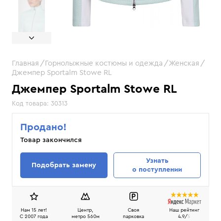
Главная
Горнолыжные костюмы и одежда
Женская
Джемпер Sportalm Stowe RL
Джемпер Sportalm Stowe RL
Код товара:
30313
Продано!
Товар закончился
Узнать
Подобрать замену
о поступлении
Нам 15 лет!
Центр,
Своя
Наш рейтинг
C 2007 года
метро 560м
парковка
4.9/
5