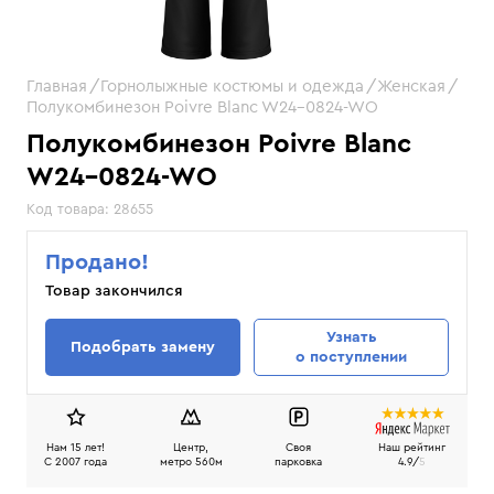
Главная
Горнолыжные костюмы и одежда
Женская
Полукомбинезон Poivre Blanc W24-0824-WO
Полукомбинезон Poivre Blanc
W24-0824-WO
Код товара:
28655
Продано!
Товар закончился
Узнать
Подобрать замену
о поступлении
Нам 15 лет!
Центр,
Своя
Наш рейтинг
C 2007 года
метро 560м
парковка
4.9/
5