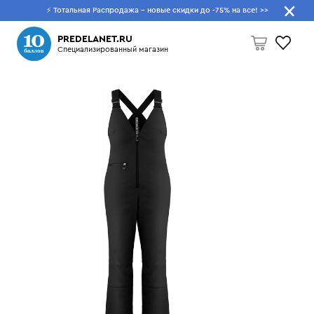
⚡ Тотальная Распродажа - новые скидки до -75% на все!
>>
Что будем искать?
PREDELANET.RU
Специализированный магазин
Пусто