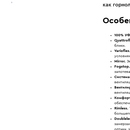
как горно
Особе
100% УФ-
Quattrof
блики.
Varioflex
условия
Mirror.
Зе
Fogstop.
запотева
Система 
вентиляц
Вентили
вентиля
Комфорт
обеспеч
Rimless.
большег
Doublele
замерза
оптики. 