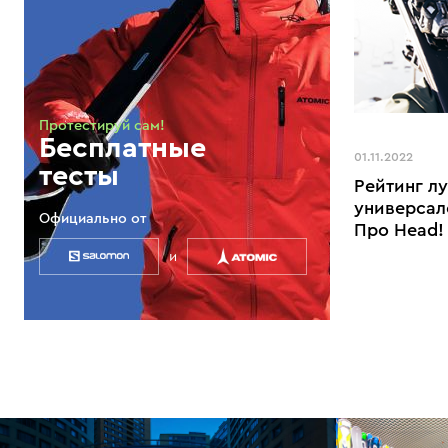
Протестируй сам!
Бесплатные
01.11.2022
тесты
Рейтинг л
универсал
Официально от
Про Head!
и