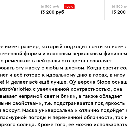
16 500 руб
16 500 р
-20%
13 200 руб
13 200
pe имеет размер, который подходит почти ко всем 
ременной формы и классным зеркальным финишем
 с ремешком в нейтрального цвета позволяет
овать эту маску с любым шлемом. Когда светит со
нег и всё готово к идеальному дню в горах, в игру
pe! И делает всё ещё лучше. QV-версия Slope осна
ttroVarioflex с увеличенной контрастностью, она
вывает непрямой свет и блики, а также обладает
ыми свойствами, т.е. подстраивается под яркость
 вокруг. Маска универсальна и отлично подойдет 
 пасмурной погоды и переменной облачности, так 
яркого солнца. Кроме того, ее можно использовать