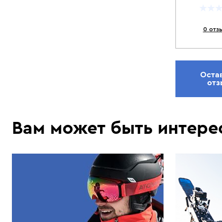
0 отз
Оста
отз
Вам может быть интере