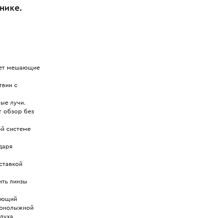
нике.
вает мешающие
твии с
ые лучи.
т обзор без
ой системе
даря
ставкой
ить линзы
щающий
горнолыжной
духа,