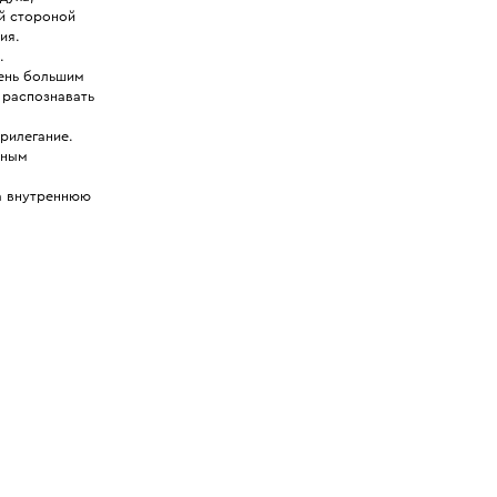
й стороной
ия.
.
чень большим
 распознавать
рилегание.
бным
на внутреннюю