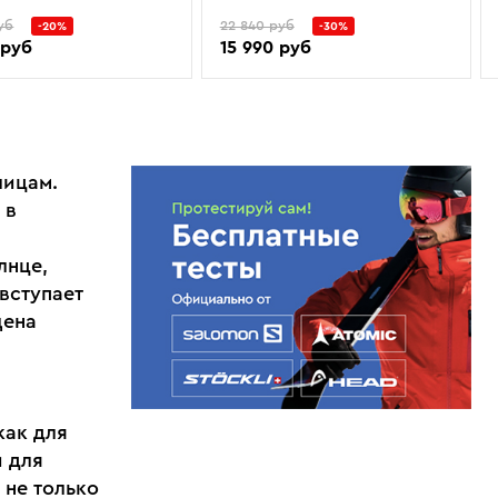
уб
22 840 руб
-20%
-30%
 руб
15 990 руб
лицам.
 в
лнце,
 вступает
щена
как для
и для
 не только