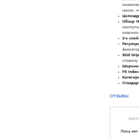
позволя
маски, ч
Цилиндр
Обзор 18
изогнут
опаснос
2-х слой
Регулир
фиксато
Skid Grip
сторону
Ширина:
Fit Index
Категор
Стандар
ОТЗЫВЫ
РЕЙТ
Пока нет