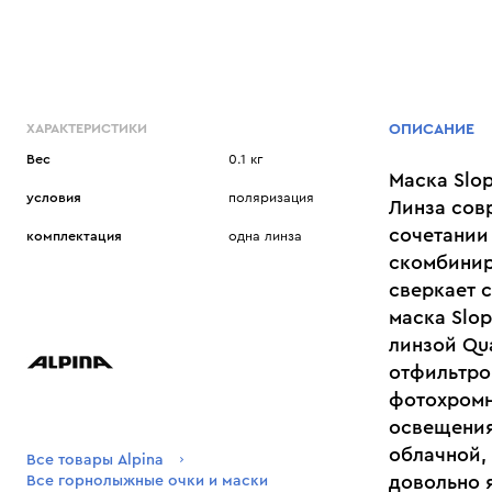
ХАРАКТЕРИСТИКИ
ОПИСАНИЕ
Вес
0.1 кг
Маска Slo
условия
поляризация
Линза сов
сочетании
комплектация
одна линза
скомбинир
сверкает с
маска Slo
линзой Qua
отфильтро
фотохромн
освещения
облачной,
Все товары Alpina
довольно 
Все горнолыжные очки и маски