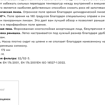
ет избежать сильных перепадов температур между внутренней и внешне
то является наиболее действенным способом снизить риск её запотеван
ическая линза.
Огромное поле зрения благодаря цилиндрической линзе
0°+.
Поле зрения на 180 градусов благодаря специальному оправе и о
ым панорамным линзам. Это дает вам лучший обзор и позволяет раньше
ти в периферийном поле зрения.
ная пена.
Формованная многослойная амортизация лица, безупречное п
овка ремешка.
Легко настраивается под нужный размер благодаря удо
рам.
.
Маска плотно сидит на шлеме и не сползает благодаря нанесенному 
 ремешка силикону.
172 мм
:
M.
ия фильтра:
S2/S2-3.
т:
EN 174:2001, EN 174:2001EN ISO 18527-1:2022.
ИНГ
 оценок