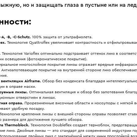
лыжную, но и защищать глаза в пустыне или на лед
нности:
A, -B, -C-Schutz.
100% защита от ультрафиолета.
lex.
Технология Quattroflex увеличивает контрастность и отфильтровы
.
Технология Varioflex оптимально подстраивает оттенок линз в соответс
ми освещения (фотохроматическое покрытие).
ркальное многослойное покрытие линзы отражает вредные инфракрасн
Антизапотевающее покрытие на внутренней стороне линз обеспечивае
ния.
вентиляции Airframe.
Обзор без конденсата благодаря интеллектуальн
ии в оправе маски.
руемые линзы.
Оптимальная вентиляция и обзор без запотевания благо
ционным отверстиям в линзах.
ная оправа.
Прорезиненные височные области и носоупоры с мягкой в
ивают удобную посадку.
Технология крепления линзы с внешней стороны оправы позволяет став
о размера для достижения лучшего обзора.
ns Thermoblock.
Технология Doubleflex создает термоблок, предотвра
ние линз. Двойные линзы — это стандарт для современной индустрии 
Использование двойных линз с заключённой между ними прослойкой воз