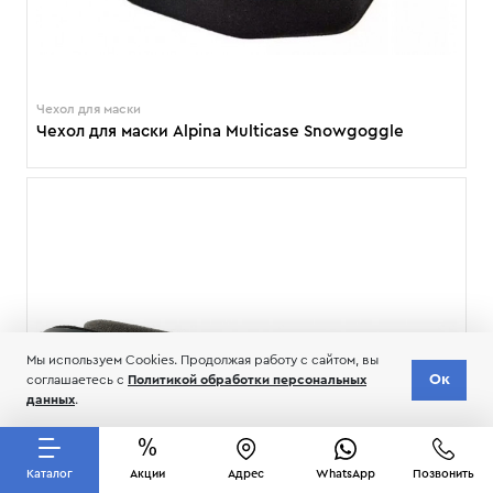
Чехол для маски
Чехол для маски Alpina Multicase Snowgoggle
Мы используем Cookies. Продолжая работу с сайтом, вы
Ок
соглашаетесь с
Политикой обработки персональных
данных
.
Каталог
Акции
Адрес
WhatsApp
Позвонить