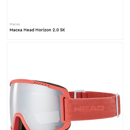
Маска
Маска Head Horizon 2.0 5K