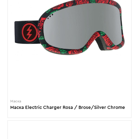
Маска
Маска Electric Charger Rosa / Brose/Silver Chrome