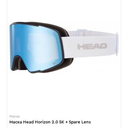
Маска
Маска Head Horizon 2.0 5K + Spare Lens