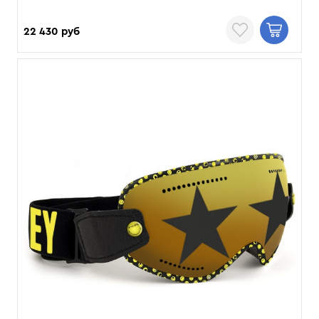
22 430 руб