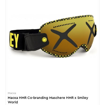
Маска
Маска HMR Co-branding Maschere HMR x Smiley
World