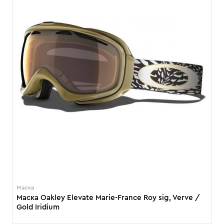
Маска
Маска Oakley Elevate Marie-France Roy sig, Verve /
Gold Iridium