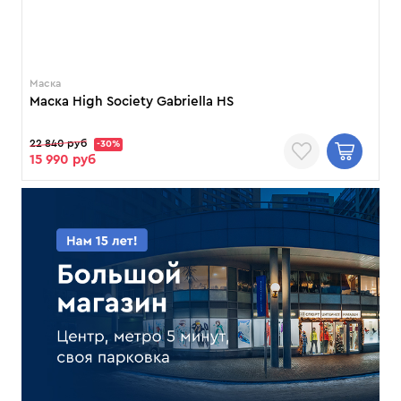
Маска
Маска High Society Gabriella HS
22 840 руб
-30%
15 990 руб