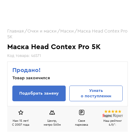
Главная
Очки и маски
Маски
Маска Head Contex Pro
5K
Маска Head Contex Pro 5K
Код товара:
46571
Продано!
Товар закончился
Узнать
Подобрать замену
о поступлении
Нам 15 лет!
Центр,
Своя
Наш рейтинг
C 2007 года
метро 560м
парковка
4.9/
5