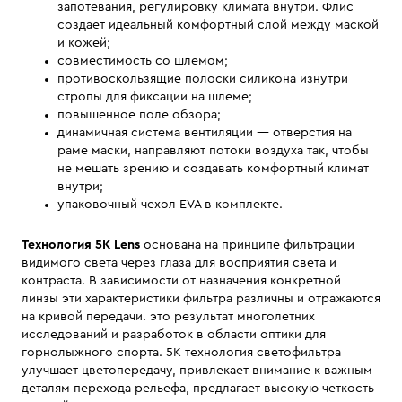
запотевания, регулировку климата внутри. Флис
создает идеальный комфортный слой между маской
и кожей;
совместимость со шлемом;
противоскользящие полоски силикона изнутри
стропы для фиксации на шлеме;
повышенное поле обзора;
динамичная система вентиляции — отверстия на
раме маски, направляют потоки воздуха так, чтобы
не мешать зрению и создавать комфортный климат
внутри;
упаковочный чехол EVA в комплекте.
Технология 5К Lens
основана на принципе фильтрации
видимого света через глаза для восприятия света и
контраста. В зависимости от назначения конкретной
линзы эти характеристики фильтра различны и отражаются
на кривой передачи. это результат многолетних
исследований и разработок в области оптики для
горнолыжного спорта. 5K технология светофильтра
улучшает цветопередачу, привлекает внимание к важным
деталям перехода рельефа, предлагает высокую четкость