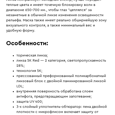
теплые цвета и имеет точечную блокировку волн в
диапазоне 650–700 нм., чтобы глаз "цеплялся" за
незаметные в обычной линзе изменения освещенности
рельефа. Маска также имеет реально обширнейшую зону
визуального контроля, а также минимальный вес и
удобную форму.
Особенности:
торическая линза;
линза 5K Red — 2 категория, светопропускаемость
28%;
технология 5K;
прессованный преформованный поликарбонатный
линзовый блок с двойной ламинированной линзой
LDL;
внутренняя поверхность обработана слоем
антифога, предотвращающим запотевание;
защита UV 400;
3-х слойный уплотнитель-обтюратор: пена двойной
плотности с микрофлисом включает защиту от