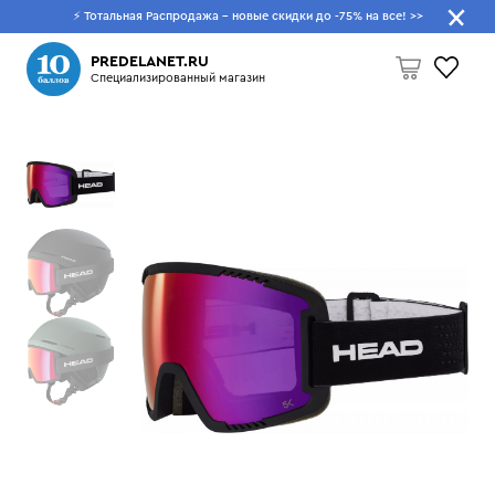
⚡ Тотальная Распродажа - новые скидки до -75% на все!
>>
Что будем искать?
PREDELANET.RU
Специализированный магазин
Пусто