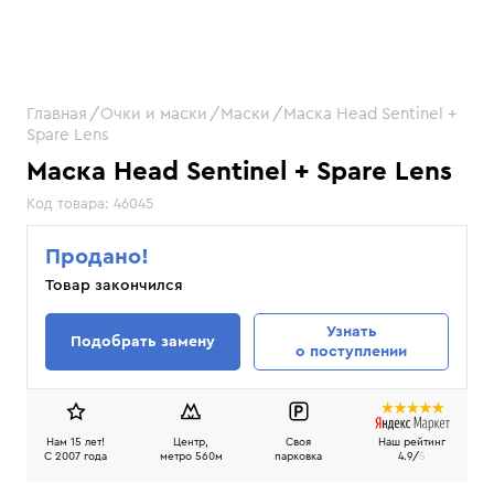
Главная
Очки и маски
Маски
Маска Head Sentinel +
Spare Lens
Маска Head Sentinel + Spare Lens
Код товара:
46045
Продано!
Товар закончился
Узнать
Подобрать замену
о поступлении
Нам 15 лет!
Центр,
Своя
Наш рейтинг
C 2007 года
метро 560м
парковка
4.9/
5