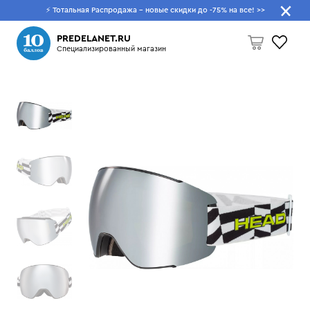
⚡ Тотальная Распродажа - новые скидки до -75% на все!
>>
Что будем искать?
PREDELANET.RU
Специализированный магазин
Пусто