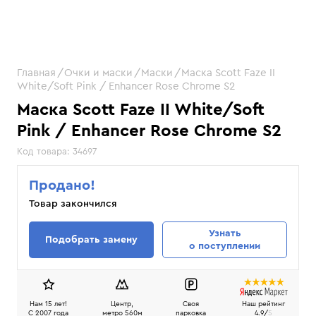
Главная
Очки и маски
Маски
Маска Scott Faze II
White/Soft Pink / Enhancer Rose Chrome S2
Маска Scott Faze II White/Soft
Pink / Enhancer Rose Chrome S2
Код товара:
34697
Продано!
Товар закончился
Узнать
Подобрать замену
о поступлении
Нам 15 лет!
Центр,
Своя
Наш рейтинг
C 2007 года
метро 560м
парковка
4.9/
5