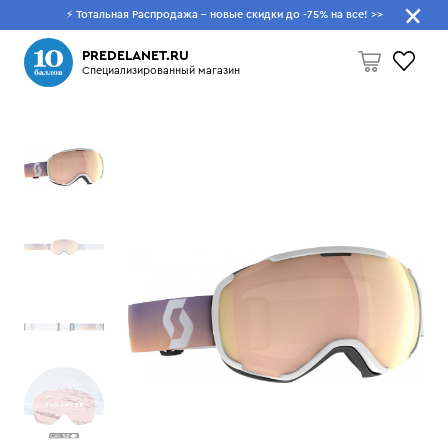
⚡ Тотальная Распродажа - новые скидки до -75% на все!
>>
Что будем искать?
PREDELANET.RU
Специализированный магазин
Пусто