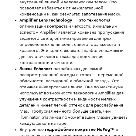
внутренней линзой и человеческим телом. Это
позволяет избавиться от нежелательной
конденсации и, как результат, запотевания маски.
Amplifier Lens Technology
— это технология
оптимизации контраста и четкости. Уникальным
аспектом Amplifier является кривизна пропускания
видимого света, оптимизированная для трех
определённых длин волн: синего, оранжевого и
красного. Эти волны являются наиболее важными
для человеческого глаза для повышения
контрастности и четкости.
Линзы Enhancer
разработаны для самой
распространенной погоды в горах — переменной
облачности, пасмурной и облачной погоды. Это
отличная универсальная линза. Она по максимуму
использует возможности технологии Amplifier для
улучшения контрастности и видимости мелких
деталей и имеет легкий оттенок для расслабления
глаз. Пропуская немного больше света, чем
Illuminator, эта линза поможет вашим глазам увидеть
каждую деталь на горе.
Внутреннее
гидрофобное покрытие NoFog™
в
сочетании с вентиляционными отверстиями также