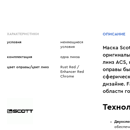
ХАРАКТЕРИСТИКИ
ОПИСАНИЕ
условия
меняющиеся
условия
Маска Scot
оригиналь
комплектация
одна линза
линз ACS,
цвет оправы/цвет линз
Rust Red /
оправы бы
Enhancer Red
сферическ
Chrome
дизайне. F
области г
Техно
Двухсло
обеспечи