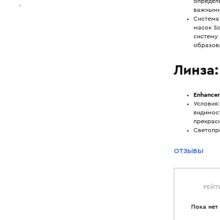
определё
важными 
Система
масок S
систему 
образова
Линза:
Enhancer
Условия:
видимос
прекрас
Светопр
ОТЗЫВЫ
РЕЙТ
Пока нет