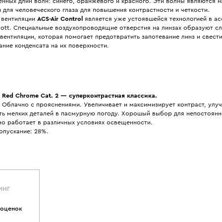
нных длин волн: синего, оранжевого и красного. Эти волны являются 
для человеческого глаза для повышения контрастности и четкости.
 вентиляции
ACS-Air Control
является уже устоявшейся технологией в а
cott. Специальные воздухопроводящие отверстия на линзах образуют 
вентиляции, которая помогает предотвратить запотевание линз и свест
ние конденсата на их поверхности.
 Red Chrome Cat. 2
— суперконтрастная классика.
 Облачно с прояснениями. Увеличивает и максимизирует контраст, улу
ть мелких деталей в пасмурную погоду. Хорошый выбор для непостоянн
но работает в различных условиях освещенности.
опускание: 28%.
ИНГ
 оценок