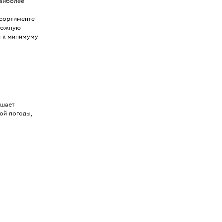
наиболее
ссортименте
сложную
и к минимуму
чшает
ой погоды,