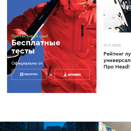
Протестируй сам!
Бесплатные
01.11.2022
тесты
Рейтинг л
универсал
Официально от
Про Head!
и