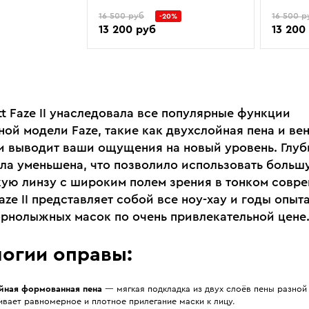
16 500 руб
16 500 р
-20%
13 200 руб
13 200
t Faze II унаследовала все популярные функции
ной модели Faze, такие как двухслойная пена и ве
 и выводит ваши ощущения на новый уровень. Глуб
ла уменьшена, что позволило использовать больш
ую линзу с широким полем зрения в тонком совр
aze II представляет собой все ноу-хау и годы опыта
орнолыжных масок по очень привлекательной цене
логии оправы:
йная формованная пена
— мягкая подкладка из двух слоёв пены разной
вает равномерное и плотное прилегание маски к лицу.