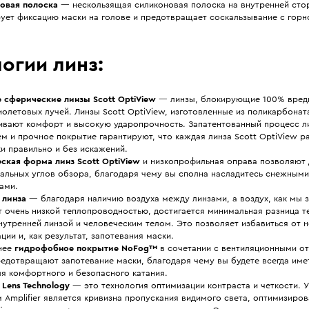
овая полоска
— нескользящая силиконовая полоска на внутренней сто
рует фиксацию маски на голове и предотвращает соскальзывание с гор
огии линз:
 сферические линзы Scott OptiView
— линзы, блокирующие 100% вред
олетовых лучей. Линзы Scott OptiView, изготовленные из поликарбонат
ивают комфорт и высокую ударопрочность. Запатентованный процесс л
м и прочное покрытие гарантируют, что каждая линза Scott OptiView р
и правильно и без искажений.
ская форма линз Scott OptiView
и низкопрофильная оправа позволяют 
альных углов обзора, благодаря чему вы сполна насладитесь снежным
ами.
 линза
— благодаря наличию воздуха между линзами, а воздух, как мы 
т очень низкой теплопроводностью, достигается минимальная разница 
утренней линзой и человеческим телом. Это позволяет избавиться от 
ции и, как результат, запотевания маски.
нее
гидрофобное покрытие NoFog™
в сочетании с вентиляционными о
редотвращают запотевание маски, благодаря чему вы будете всегда име
я комфортного и безопасного катания.
r Lens Technology
— это технология оптимизации контраста и четкости. 
 Amplifier является кривизна пропускания видимого света, оптимизиров