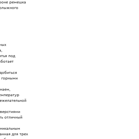
роне ремешка
нолыжного
ных
а,
итья под
аботает
добиться
и горными
знаем,
температур
нежелательной
тверстиями
ть отличный
Уникальным
анная для трех