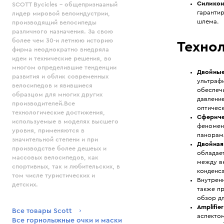
Силикон
SCOTT Bycicles - общепризнааный
гаранти
лидер мировой велоиндустрии,
шлема.
производящий велосипеды
различного назначения. За свою
более чем 30-и летнюю историю
Технол
фирма неоднократно внедряла
идеи и технические решения, во
многом определившие тенденции
Двойные
развития и облик современных
ультрафи
велосипедов и явившиеся
обеспеч
образцом для многих других
давление
производителей.Все
оптическ
технологические достижения,
Сфериче
используемые в моделях высшего
феномен
уровня, применяются в
панорам
значительной степени и при
Двойная
производстве более дешеых и
обладае
массовых велосипедов, как
между вн
спортивных, так и любительских, в
конденса
том числе туристических и
Внутрен
детских.
также п
обзор дл
Amplifie
Все товары Scott
аспектом
Все горнолыжные очки и маски