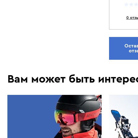
0 отз
Оста
отз
Вам может быть интере