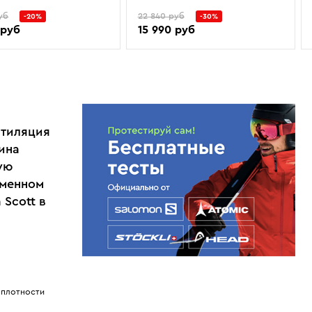
уб
22 840 руб
-20%
-30%
 руб
15 990 руб
нтиляция
ина
ую
еменном
 Scott в
.
 плотности