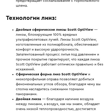
предотвращает соскальзывание с горнолыжного
шлема.
Технологии линз:
Двойные сферические линзы Scott OptiView
—
линзы, блокирующие 100% вредных
ультрафиолетовых лучей. Линзы Scott OptiView,
изготовленные из поликарбоната, обеспечивают
комфорт и высокую ударопрочность.
Запатентованный процесс литья под давлением и
прочное покрытие гарантируют, что каждая линза
Scott OptiView работает оптически правильно и без
искажений.
Сферическая форма линз Scott OptiView
и
низкопрофильная оправа позволяют добиться
феноменальных углов обзора, благодаря чему вы
сполна насладитесь снежными горными
панорамами.
Двойная линза
— благодаря наличию воздуха
между линзами, а воздух, как мы знаем, обладает
очень низкой теплопроводностью, достигается