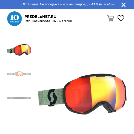
⚡ Тотальная Распродажа - новые скидки до -75% на все!
>>
Что будем искать?
PREDELANET.RU
Специализированный магазин
Пусто