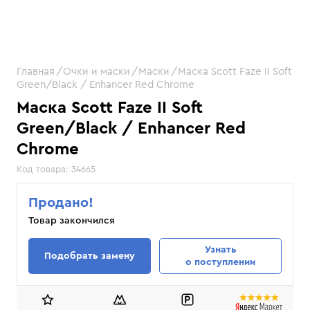
Главная
Очки и маски
Маски
Маска Scott Faze II Soft
Green/Black / Enhancer Red Chrome
Маска Scott Faze II Soft
Green/Black / Enhancer Red
Chrome
Код товара:
34665
Продано!
Товар закончился
Узнать
Подобрать замену
о поступлении