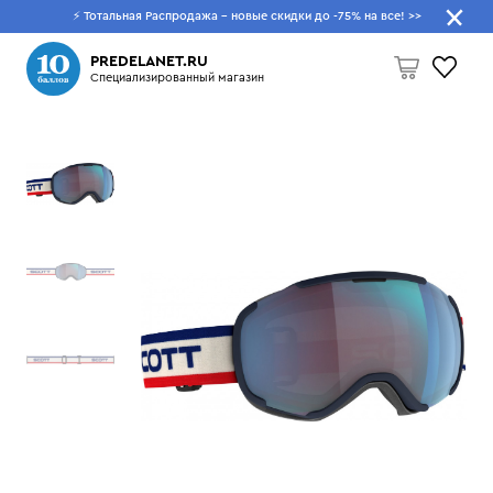
⚡ Тотальная Распродажа - новые скидки до -75% на все!
>>
Что будем искать?
PREDELANET.RU
Специализированный магазин
Пусто