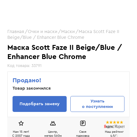
Главная
Очки и маски
Маски
Маска Scott Faze II
Beige/Blue / Enhancer Blue Chrome
Маска Scott Faze II Beige/Blue /
Enhancer Blue Chrome
Код товара:
33791
Продано!
Товар закончился
Узнать
Подобрать замену
о поступлении
Нам 15 лет!
Центр,
Своя
Наш рейтинг
C 2007 года
метро 560м
парковка
4.9/
5