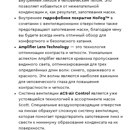
внутренней линзой и человеческим телом. Это
позволяет избавиться от нежелательной
конденсации и, как результат, запотевания маски.
Внутреннее
гидрофобное покрытие NoFog™
в
сочетании с вентиляционными отверстиями также
предотвращают запотевание маски, благодаря чему
вы будете всегда иметь отличный обзор для
комфортного и безопасного катания.
Amplifier Lens Technology
— это технология
оптимизации контраста и четкости. Уникальным
аспектом Amplifier является кривизна пропускания
видимого света, оптимизированная для трех
определённых длин волн: синего, оранжевого и
красного. Эти волны являются наиболее важными
для человеческого глаза для повышения
контрастности и четкости.
Система вентиляции
ACS-Air Control
является уже
устоявшейся технологией в ассортименте масок
Scott. Специальные воздухопроводящие отверстия
на линзах образуют сложную систему вентиляции,
которая помогает предотвратить запотевание линз и
свести к минимуму образование конденсата на их
поверхности.