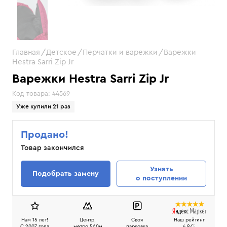
Главная
Детское
Перчатки и варежки
Варежки
Hestra Sarri Zip Jr
Варежки Hestra Sarri Zip Jr
Код товара:
44569
Уже купили 21 раз
Продано!
Товар закончился
Узнать
Подобрать замену
о поступлении
Нам 15 лет!
Центр,
Своя
Наш рейтинг
C 2007 года
метро 560м
парковка
4.9/
5