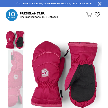
⚡ Тотальная Распродажа - новые скидки до -75% на все!
>>
Что будем искать?
PREDELANET.RU
Специализированный магазин
Пусто