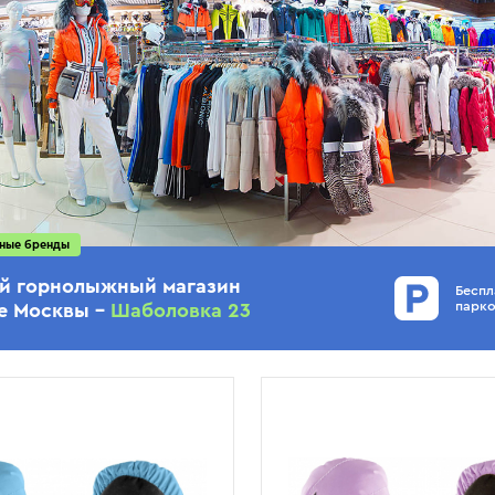
ные бренды
й горнолыжный магазин
Беспл
парко
ре Москвы –
Шаболовка 23