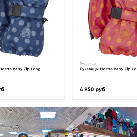
Рукавицы
Hestra Baby Zip Long
Рукавицы Hestra Baby Zip L
уб
4 950 руб
1
2
3
4
5