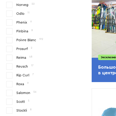
22
Norveg
11
Odlo
6
Phenix
8
Pinbina
192
Poivre Blanc
2
Prosurf
48
Reima
Эксклюзив
17
Reusch
Большо
в цент
7
Rip Curl
9
Roxa
56
Salomon
5
Scott
8
Stockli