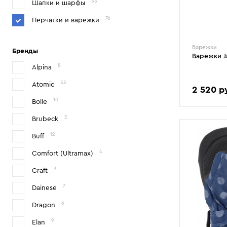
55
Шапки и шарфы
76
Перчатки и варежки
Варежки
Бренды
Варежки J
8
Alpina
55
Atomic
2 520 р
10
Bolle
2-6
6-10
2
Brubeck
12
Buff
4
Comfort (Ultramax)
3
Craft
7
Dainese
6
Dragon
9
Elan