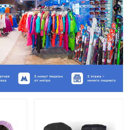
атная
5 минут пешком
2 этажа –
вка
от метро
ничего лишнего