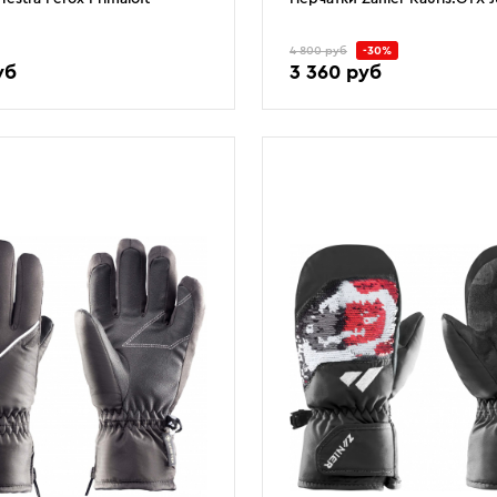
4 800 руб
-30%
уб
3 360 руб
4
4.5
5
5.5