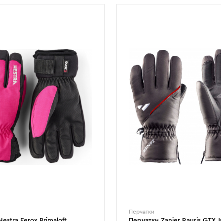
Перчатки
estra Ferox Primaloft
Перчатки Zanier Rauris.GTX J