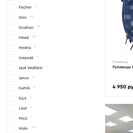
7
Fischer
45
Giro
18
Guahoo
60
Head
8
Hestra
5
Icepeak
Рукавицы
Рукавицы 
1
Jack Wolfskin
6
Janus
4 950 р
6
Kamik
1
2
3
4
5
6
Kjus
5
Liod
9
Mico
123
Molo