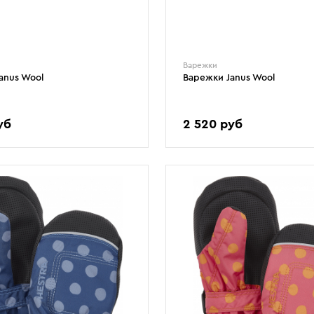
Варежки
anus Wool
Варежки Janus Wool
уб
2 520 руб
2-6
6-10