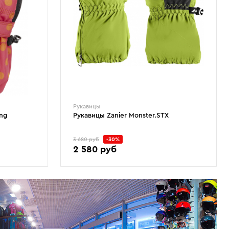
Рукавицы
ong
Рукавицы Zanier Monster.STX
3 680 руб
-30%
2 580 руб
3
4