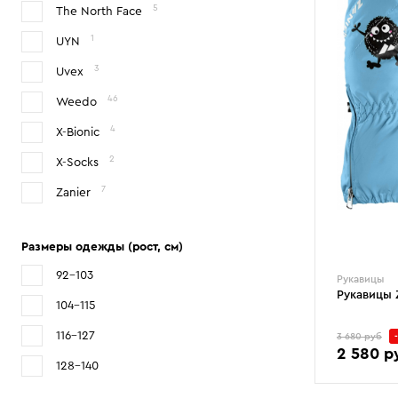
5
The North Face
1
UYN
3
Uvex
46
Weedo
4
X-Bionic
2
X-Socks
7
Zanier
Размеры одежды (рост, см)
92-103
Рукавицы
Рукавицы 
104-115
116-127
3 680 руб
2 580 р
128-140
3
4