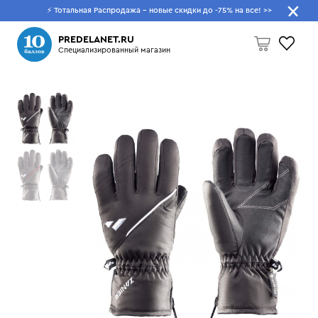
⚡ Тотальная Распродажа - новые скидки до -75% на все!
>>
Что будем искать?
PREDELANET.RU
Специализированный магазин
Пусто