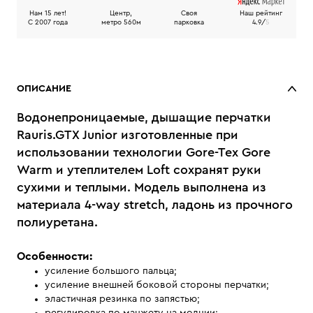
Нам 15 лет!
Центр,
Своя
Наш рейтинг
C 2007 года
метро 560м
парковка
4.9/
5
ОПИСАНИЕ
Водонепроницаемые, дышащие перчатки
Rauris.GTX Junior изготовленные при
использовании технологии Gore-Tex Gore
Warm и утеплителем Loft сохранят руки
сухими и теплыми. Модель выполнена из
материала 4-way stretch, ладонь из прочного
полиуретана.
Особенности:
усиление большого пальца;
усиление внешней боковой стороны перчатки;
эластичная резинка по запястью;