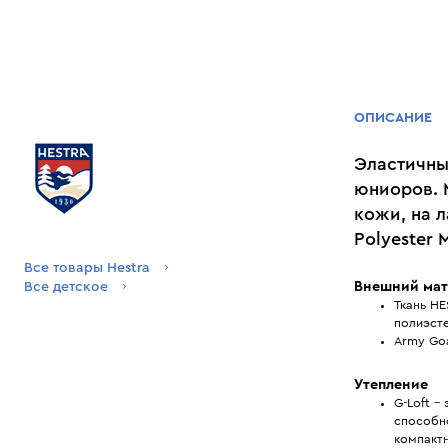
ОПИСАНИЕ
Эластичны
юниоров. 
кожи, на л
Polyester 
Все товары Hestra
Внешний мат
Все детское
Ткань HE
полиэсте
Army Goa
Утепление
G-Loft -
способн
компактн