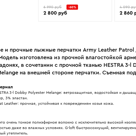
6 990 руб
4 090 р
-60%
2 800 руб
2 860 
е и прочные лыжные перчатки Army Leather Patrol
Модель изготовлена из прочной влагостойкой арм
адонях, в сочетании с прочной тканью HESTRA 3-l 
Melange на внешней стороне перчатки. Съемная по
ериал
STRA 3-l Dobby Polyester Melange: ветрозащитная, водостойкая и дышащ
р, 3% эластан.
t Leather: прочная, устойчивая к повреждениям козья кожа.
 это очень тонкое полиэфирное волокно с исключительно высокой изол
остью даже во влажных условиях. G-loft быстросохнущий, вентилируем
ый утеплитель.