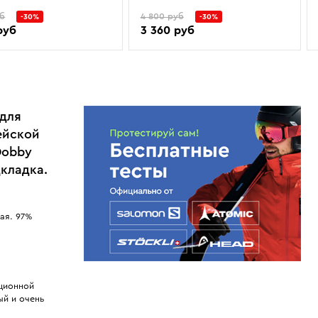
уб
4 800 руб
-30%
-30%
руб
3 360 руб
 для
ейской
Dobby
дкладка.
ая. 97%
яционной
ый и очень