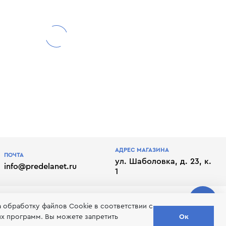
АДРЕС МАГАЗИНА
ПОЧТА
ул. Шаболовка, д. 23, к.
info@predelanet.ru
1
а обработку файлов Сookie в соответствии с
их программ. Вы можете запретить
Ок
лате
Отписаться от рассылки