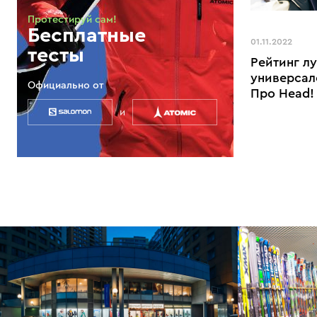
Протестируй сам!
Бесплатные
01.11.2022
тесты
Рейтинг л
универсал
Официально от
Про Head!
и