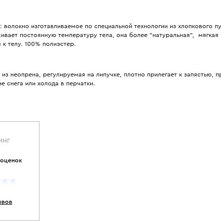
 волокно изготавливаемое по специальной технологии из хлопкового пу
ивает постоянную температуру тела, она более "натуральная", мягкая 
 к телу. 100% полиэстер.
из неопрена, регулируемая на липучке, плотно прилегает к запястью, 
е снега или холода в перчатки.
ИНГ
 оценок
ывов