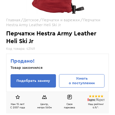
Главная
Детское
Перчатки и варежки
Перчатки
Hestra Army Leather Heli Ski Jr
Перчатки Hestra Army Leather
Heli Ski Jr
Код товара:
43149
Продано!
Товар закончился
Узнать
Подобрать замену
о поступлении
Нам 15 лет!
Центр,
Своя
Наш рейтинг
C 2007 года
метро 560м
парковка
4.9/
5