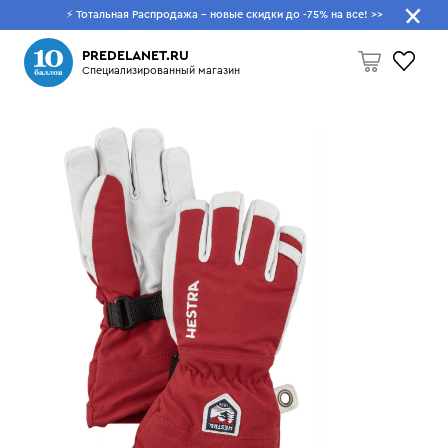
⚡ Тотальная Распродажа - новые скидки до -75% на все!
>>
Что будем искать?
PREDELANET.RU
Специализированный магазин
Пусто