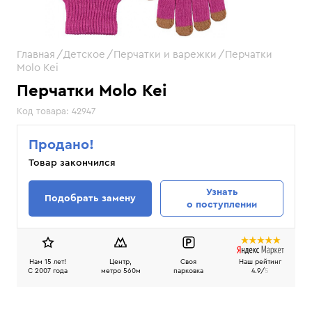
Главная
Детское
Перчатки и варежки
Перчатки
Molo Kei
Перчатки Molo Kei
Код товара:
42947
Продано!
Товар закончился
Узнать
Подобрать замену
о поступлении
Нам 15 лет!
Центр,
Своя
Наш рейтинг
C 2007 года
метро 560м
парковка
4.9/
5