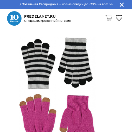
⚡ Тотальная Распродажа - новые скидки до -75% на все!
>>
Что будем искать?
PREDELANET.RU
Специализированный магазин
Пусто