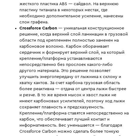
жесткого пластика ABS — сайдвол. На верхнюю
пластину титанала в некоторых местах, где
необходимо дополнительное усиление, нанесены
слои графена.
Crossforce Carbon
— уникальная конструкционное
решение, когда верхний слой ламинации в грузовой
области под креплением полностью заменен на
карбоновое волокно. Карбон оборачивает
сердечник и формирует верхний слой, на который
крепление/платформа устанавливаются
непосредственно без прослоек какого-либо
другого материала. Это решение позволяет
улучшить энергопередачу от лыжника к склону и
хватку кантов. За счет карбона грузовая область
более реактивна — отдача от центра лыжи быстрее
и резче. В то же время мысок и хвост лыжи не
имеют карбоновых усилителей, поэтому ход лыжи
сохраняет плавность и предсказуемость.
Крепление/платформа ставятся непосредственно на
карбон, что обеспечивает лучший контакт и
информативность. Вес уменьшается — благодаря
Crossforce Carbon можно сделать более тонкую