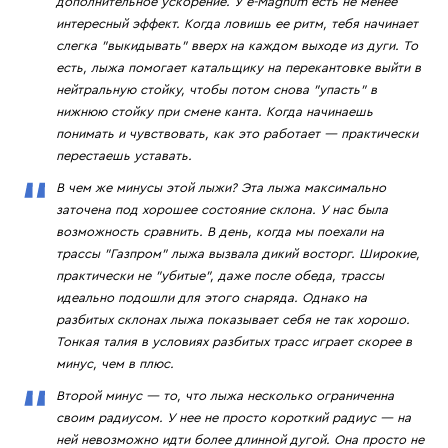
дополнительное ускорение. У e-Magnum есть не менее
интересный эффект. Когда ловишь ее ритм, тебя начинает
слегка "выкидывать" вверх на каждом выходе из дуги. То
есть, лыжа помогает катальщику на перекантовке выйти в
нейтральную стойку, чтобы потом снова "упасть" в
нижнюю стойку при смене канта. Когда начинаешь
понимать и чувствовать, как это работает — практически
перестаешь уставать.
В чем же минусы этой лыжи? Эта лыжа максимально
заточена под хорошее состояние склона. У нас была
возможность сравнить. В день, когда мы поехали на
трассы "Газпром" лыжа вызвала дикий восторг. Широкие,
практически не "убитые", даже после обеда, трассы
идеально подошли для этого снаряда. Однако на
разбитых склонах лыжа показывает себя не так хорошо.
Тонкая талия в условиях разбитых трасс играет скорее в
минус, чем в плюс.
Второй минус — то, что лыжа несколько ограниченна
своим радиусом. У нее не просто короткий радиус — на
ней невозможно идти более длинной дугой. Она просто не