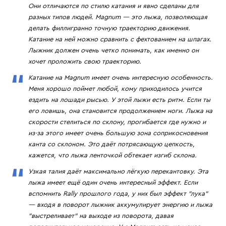
Они отличаются по стилю катания и явно сделаны для
разных типов людей. Magnum — это лыжа, позволяющая
делать филлигранно точную траекторию движения.
Катание на ней можно сравнить с фехтованием на шпагах.
Лыжник должен очень четко понимать, как именно он
хочет проложить свою траекторию.
Катание на Magnum имеет очень интересную особенность.
Меня хорошо поймет любой, кому приходилось учится
ездить на лошади рысью. У этой лыжи есть ритм. Если ты
его ловишь, она становится продолжением ноги. Лыжа на
скорости стелиться по склону, прогибается где нужно и
из-за этого имеет очень большую зона соприкосновения
канта со склоном. Это даёт потрясающую цепкость,
кажется, что лыжа ленточкой обтекает изгиб склона.
Узкая талия даёт максимально лёгкую перекантовку. Эта
лыжа имеет ещё один очень интересный эффект. Если
вспомнить Rally прошлого года, у них был эффект "лука"
— входя в поворот лыжник аккумулирует энергию и лыжа
"выстреливает" на выходе из поворота, давая