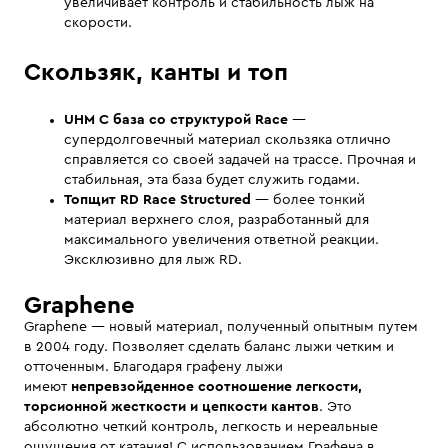
увеличивает контроль и стабильность лыж на
скорости.
Скользяк, канты и топ
UHM C база со структурой Race
—
супердолговечный материал скользяка отлично
справляется со своей задачей на трассе. Прочная и
стабильная, эта база будет служить годами.
Топщит RD Race Structured
— более тонкий
материал верхнего слоя, разработанный для
максимального увеличения ответной реакции.
Эксклюзивно для лыж RD.
Graphene
Graphene — новый материал, полученный опытным путем
в 2004 году. Позволяет сделать баланс лыжи четким и
отточенным. Благодаря графену лыжи
имеют
непревзойденное соотношение легкости,
торсионной жесткости и цепкости кантов
. Это
абсолютно четкий контроль, легкость и нереальные
ощущения от катания! С использованием Графена в