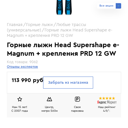
Все акции
Главная
Горные лыжи
Любые трассы
(универсальные)
Горные лыжи Head Supershape e-
Magnum + крепления PRD 12 GW
Горные лыжи Head Supershape e-
Magnum + крепления PRD 12 GW
Код товара:
9062
Отзывы экспертов
113 990 руб
Забрать из магазина
Нам 15 лет!
Центр,
Своя
Наш рейтинг
C 2007 года
метро 560м
парковка
4.9/
5