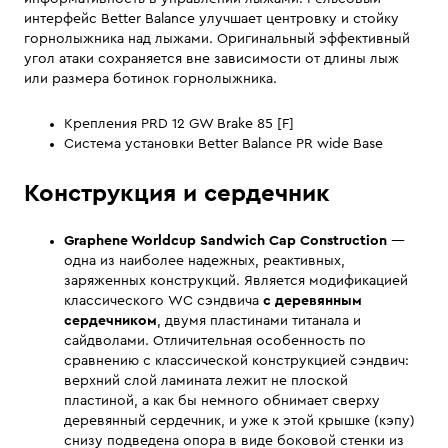
интерфейс Better Balance улучшает центровку и стойку
горнолыжника над лыжами. Оригинальный эффективный
угол атаки сохраняется вне зависимости от длины лыж
или размера ботинок горнолыжника.
Крепления PRD 12 GW Brake 85 [F]
Система установки Better Balance PR wide Base
Конструкция и сердечник
Graphene
Worldcup Sandwich Cap Construction
—
одна из наиболее надежных, реактивных,
заряженных конструкций. Является модификацией
классического WC сэндвича
с деревянным
сердечником
, двумя пластинами титанала и
сайдволами. Отличительная особенность по
сравнению с классической конструкцией сэндвич:
верхний слой ламината лежит не плоской
пластиной, а как бы немного обнимает сверху
деревянный сердечник, и уже к этой крышке (кэпу)
снизу подведена опора в виде боковой стенки из