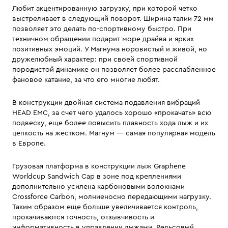
Любит акцентированную загрузку, при которой четко
выстреливает в следующий поворот. Ширина талии 72 мм
позволяет это делать по-спортивному быстро. При
техничном обращении подарит море драйва и ярких
позитивных эмоций. У Магнума норовистый и живой, но
дружелюбный характер: при своей спортивной
породистой динамике он позволяет более расслабленное
фановое катание, за что его многие любят.
В конструкции двойная система подавления вибраций
HEAD EMC, за счет чего удалось хорошо «прокачать» всю
подвеску, еще более повысить плавность хода лыж и их
цепкость на жестком. Магнум — самая популярная модель
в Европе.
Грузовая платформа в конструкции лыж Graphene
Worldcup Sandwich Cap в зоне под креплениями
дополнительно усилена карбоновыми волокнами
Crossforce Carbon, молниеносно передающими нагрузку.
Таким образом еще больше увеличивается контроль,
прокачиваются точность, отзывчивость и
информативность в управлении лыжами. Рельсовый