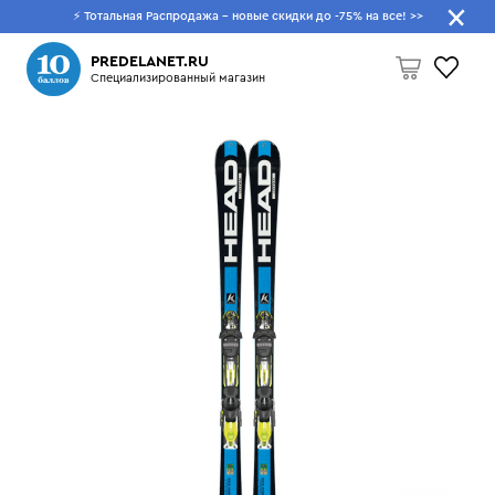
⚡ Тотальная Распродажа - новые скидки до -75% на все!
>>
Что будем искать?
PREDELANET.RU
Специализированный магазин
Пусто