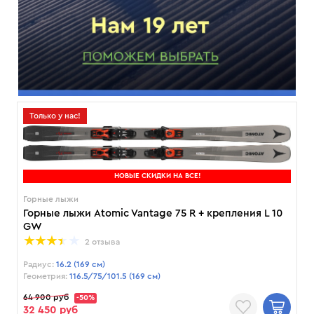
Только у нас!
НОВЫЕ СКИДКИ НА ВСЕ!
Горные лыжи
Горные лыжи Atomic Vantage 75 R + крепления L 10
GW
2 отзыва
Радиус:
16.2 (169 см)
Геометрия:
116.5/75/101.5 (169 см)
64 900 руб
-50%
32 450 руб