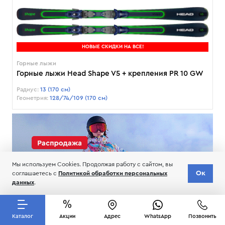
НОВЫЕ СКИДКИ НА ВСЕ!
Горные лыжи
Горные лыжи Head Shape V5 + крепления PR 10 GW
Радиус:
13 (170 см)
Геометрия:
128/74/109 (170 см)
Мы используем Cookies. Продолжая работу с сайтом, вы
Ок
соглашаетесь с
Политикой обработки персональных
данных
.
Каталог
Акции
Адрес
WhatsApp
Позвонить