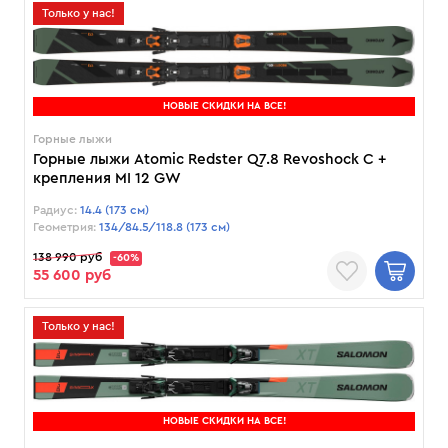
Только у нас!
НОВЫЕ СКИДКИ НА ВСЕ!
Горные лыжи
Горные лыжи Atomic Redster Q7.8 Revoshock C +
крепления MI 12 GW
Радиус:
14.4 (173 см)
Геометрия:
134/84.5/118.8 (173 см)
138 990 руб
-60%
55 600 руб
Только у нас!
НОВЫЕ СКИДКИ НА ВСЕ!