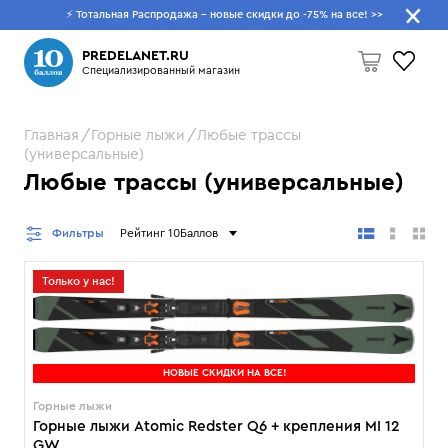
⚡ Тотальная Распродажа - новые скидки до -75% на все!
>>
Что будем искать?
PREDELANET.RU
Специализированный магазин
Главная
Горные лыжи
Любые трассы
Пусто
(универсальные)
Любые трассы (универсальные)
Фильтры
Рейтинг 10Баллов
Только у нас!
НОВЫЕ СКИДКИ НА ВСЕ!
Горные лыжи
Горные лыжи Atomic Redster Q6 + крепления MI 12
GW