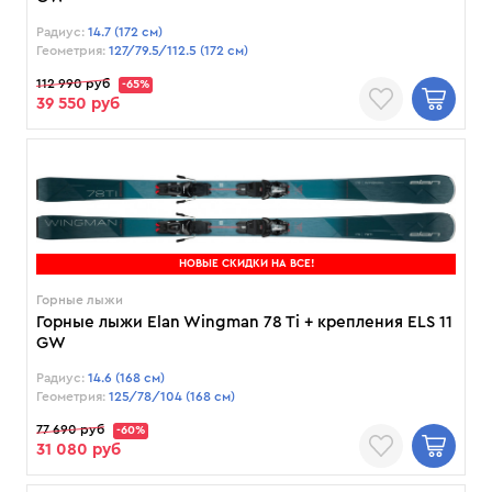
Радиус:
14.7 (172 см)
Геометрия:
127/79.5/112.5 (172 см)
112 990 руб
-65%
39 550 руб
НОВЫЕ СКИДКИ НА ВСЕ!
Горные лыжи
Горные лыжи Elan Wingman 78 Ti + крепления ELS 11
GW
Радиус:
14.6 (168 см)
Геометрия:
125/78/104 (168 см)
77 690 руб
-60%
31 080 руб