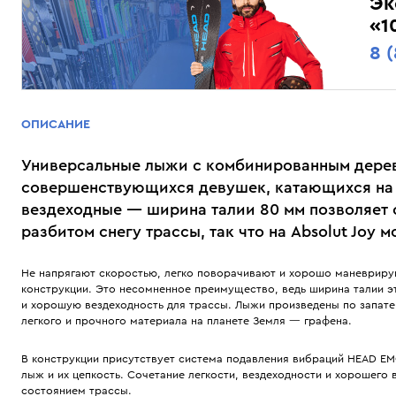
Эк
«1
8 
ОПИСАНИЕ
Универсальные лыжи с комбинированным дерев
совершенствующихся девушек, катающихся на с
вездеходные — ширина талии 80 мм позволяет 
разбитом снегу трассы, так что на Absolut Joy м
Не напрягают скоростью, легко поворачивают и хорошо маневрирую
конструкции. Это несомненное преимущество, ведь ширина талии э
и хорошую вездеходность для трассы. Лыжи произведены по запате
легкого и прочного материала на планете Земля — графена.
В конструкции присутствует система подавления вибраций HEAD EMC
лыж и их цепкость. Сочетание легкости, вездеходности и хорошего
состоянием трассы.