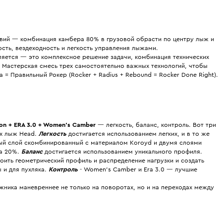
ий — комбинация камбера 80% в грузовой обрасти по центру лыж и
сть, вездеходность и легкость управления лыжами.
вляется — это комплексное решение задачи, комбинация технических
 Мастерская смесь трех самостоятельно важных технологий, чтобы
 = Правильный Рокер (Rocker + Radius + Rebound = Rocker Done Right).
ion
+ ERA
3.0 +
Women's Camber
— легкость, баланс, контроль. Вот три
их лыж Head.
Легкость
достигается использованием легких, и в то же
ый слой скомбинированный с материалом Koroyd и двумя слоями
на 20%.
Баланс
достигается использованием уникального профиля.
оить геометрический профиль и распределение нагрузки и создать
 и для пухляка.
Контроль
- Women's Camber и Era 3.0 — лучшие
ника маневреннее не только на поворотах, но и на переходах между