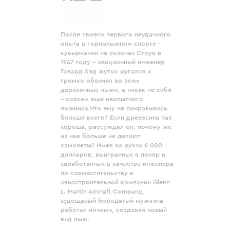
После своего первого неудачного
опыта в горнолыжном спорте –
кувыркании на склонах Стоув в
1947 году - авиционный инженер
Говард Хэд жутко ругался и
громко обвинял во всем
деревянные лыжи, а никак не себя
– совсем еще неопытного
лыжника.Что ему не понравилось
больше всего? Если древесина так
хороша, рассуждал он, почему же
из нее больше не делают
самолеты? Имея на руках 6 000
долларов, выигранных в покер и
заработанных в качестве инженера
по совместительству в
авиастроительной компании Glenn
L. Martin Aircraft Company,
худощавый бородатый мужчина
работал ночами, создавая новый
вид лыж.