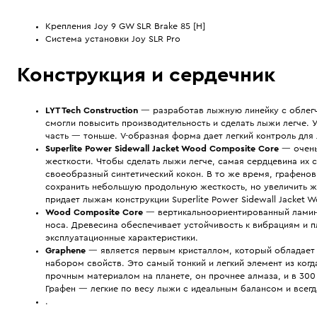
Крепления Joy 9 GW SLR Brake 85 [H]
Система установки Joy SLR Pro
Конструкция и сердечник
LYT Tech Construction
— разработав лыжную линейку с облегч
смогли повысить производительность и сделать лыжи легче. 
часть — тоньше. V-образная форма дает легкий контроль для
Superlite Power Sidewall Jacket Wood Composite Core
— очень
жесткости. Чтобы сделать лыжи легче, самая сердцевина их 
своеобразный синтетический кокон. В то же время, графено
сохранить небольшую продольную жесткость, но увеличить же
придает лыжам конструкции Superlite Power Sidewall Jacket 
Wood Composite Core
— вертикальноориентированный ламин
носа. Древесина обеспечивает устойчивость к вибрациям и 
эксплуатационные характеристики.
Graphene
— является первым кристаллом, который обладает 
набором свойств. Это самый тонкий и легкий элемент из ко
прочным материалом на планете, он прочнее алмаза, и в 300
Графен — легкие по весу лыжи с идеальным балансом и всег
.