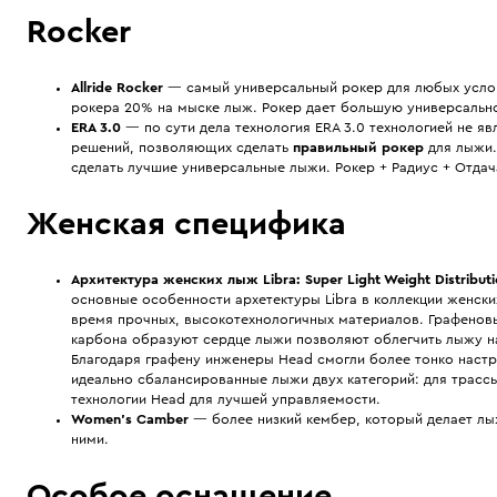
Rocker
Allride Rocker
— самый универсальный рокер для любых услов
рокера 20% на мыске лыж. Рокер дает большую универсально
ERA 3.0
— по сути дела технология ERA 3.0 технологией не я
решений, позволяющих сделать
правильный рокер
для лыжи.
сделать лучшие универсальные лыжи. Рокер + Радиус + Отдача
Женская специфика
Архитектура женских лыж
Libra:
Super Light Weight Distribut
основные особенности архетектуры Libra в коллекции женск
время прочных, высокотехнологичных материалов. Графенов
карбона образуют сердце лыжи позволяют облегчить лыжу 
Благодаря графену инженеры Head смогли более тонко настр
идеально сбалансированные лыжи двух категорий: для трассы
технологии Head для лучшей управляемости.
Women's Camber
— более низкий кембер, который делает лыж
ними.
Особое оснащение