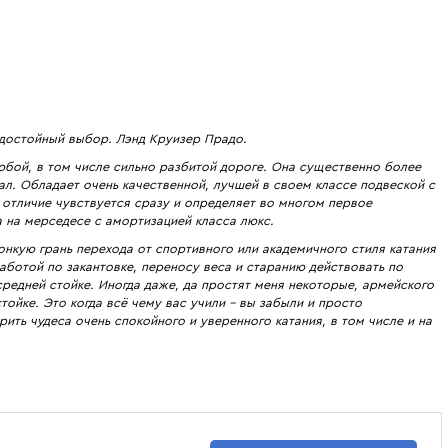
достойный выбор. Лэнд Круизер Прадо.
любой, в том числе сильно разбитой дороге. Она существенно более
л. Обладает очень качественной, лучшей в своем классе подвеской с
отличие чувствуется сразу и определяет во многом первое
 а на мерседесе с амортизацией класса люкс.
онкую грань перехода от спортивного или академичного стиля катания
аботой по закантовке, переносу веса и старанию действовать по
средней стойке. Иногда даже, да простят меня некоторые, армейского
тойке. Это когда всё чему вас учили – вы забыли и просто
рить чудеса очень спокойного и уверенного катания, в том числе и на