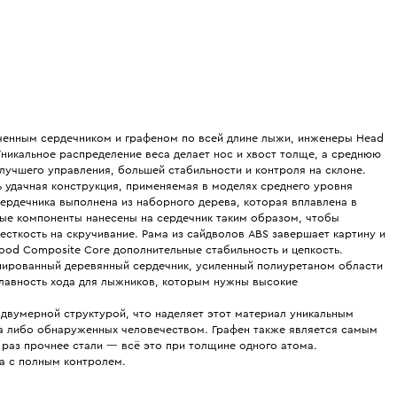
енным сердечником и графеном по всей длине лыжи, инженеры Head
Уникальное распределение веса делает нос и хвост толще, а среднюю
 лучшего управления, большей стабильности и контроля на склоне.
 удачная конструкция, применяемая в моделях среднего уровня
сердечника выполнена из наборного дерева, которая вплавлена в
вые компоненты нанесены на сердечник таким образом, чтобы
сткость на скручивание. Рама из сайдволов ABS завершает картину и
Wood Composite Core дополнительные стабильность и цепкость.
ированный деревянный сердечник, усиленный полиуретаном области
плавность хода для лыжников, которым нужны высокие
двумерной структурой, что наделяет этот материал уникальным
гда либо обнаруженных человечеством. Графен также является самым
 раз прочнее стали — всё это при толщине одного атома.
да с полным контролем.