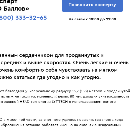
сперт
Позвонить эксперту
0 Баллов»
(800) 333-32-65
На связи с 10:00 до 22:00
янным сердечником для продвинутых и
редних и выше скоростях. Очень легкие и очень
очень комфортно себя чувствовать на мягком
ожно кататься где угодно и как угодно.
т благодаря универсальному радиусу 13,7 (158) метров и продвинутой
тих лыж не такая уж маленькая: целых 80 мм, дающих универсальность
нтованной HEAD технологии LYT TECH с использованием самого
 в мысочной части, за счет чего удалось повысить плавность хода
 виброгашения отлично работает именно на склонах с неидеальным