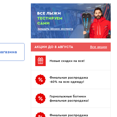
Показать еще
Sportalm
Wind X-Treme
авнения и
Spyder
X-Bionic
ВСЕ ЛЫЖИ
 Рекомендации
Stayer
X-Socks
ТЕСТИРУЕМ
САМИ
Stockli
Zanier
Заказать звонок эксперта
Suunto
Zerorh+
Tecnica
Посмотреть все
Terror
АКЦИИ ДО 8 АВГУСТА
Все акции
магазина
The North Face
Therm-ic
Новые скидки на все!
Финальная распродажа
-60% на всю одежду!
Горнолыжные ботинки
финальная распродажа!
Финальная распродажа