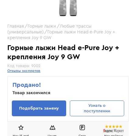
Главная
Горные лыжи
Любые трассы
(универсальные)
Горные лыжи Head e-Pure Joy +
крепления Joy 9 GW
Горные лыжи Head e-Pure Joy +
крепления Joy 9 GW
Код товара:
9002
Отзывы экспертов
Продано!
Товар закончился
Узнать
о
Подобрать замену
поступлении