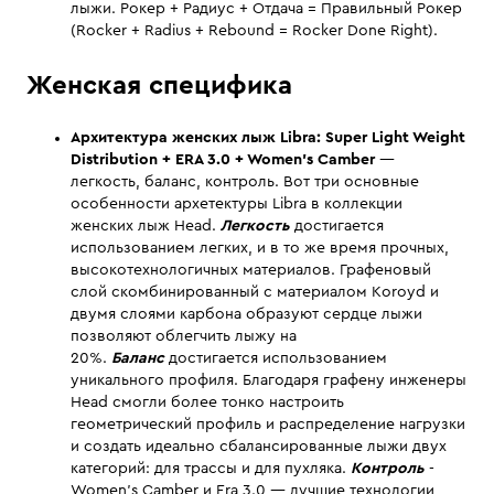
лыжи. Рокер + Радиус + Отдача = Правильный Рокер
(Rocker + Radius + Rebound = Rocker Done Right).
Женская специфика
Архитектура женских лыж
Libra:
Super Light Weight
Distribution
+ ERA
3.0 +
Women's Camber
—
легкость, баланс, контроль. Вот три основные
особенности архетектуры Libra в коллекции
женских лыж Head.
Легкость
достигается
использованием легких, и в то же время прочных,
высокотехнологичных материалов. Графеновый
слой скомбинированный с материалом Koroyd и
двумя слоями карбона образуют сердце лыжи
позволяют облегчить лыжу на
20%.
Баланс
достигается использованием
уникального профиля. Благодаря графену инженеры
Head смогли более тонко настроить
геометрический профиль и распределение нагрузки
и создать идеально сбалансированные лыжи двух
категорий: для трассы и для пухляка.
Контроль
-
Women's Camber и Era 3.0 — лучшие технологии