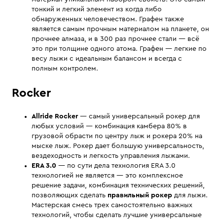
тонкий и легкий элемент из когда либо
обнаруженных человечеством. Графен также
является самым прочным материалом на планете, он
прочнее алмаза, и в 300 раз прочнее стали — всё
это при толщине одного атома. Графен — легкие по
весу лыжи с идеальным балансом и всегда с
полным контролем.
Rocker
Allride Rocker
— самый универсальный рокер для
любых условий — комбинация камбера 80% в
грузовой обрасти по центру лыж и рокера 20% на
мыске лыж. Рокер дает большую универсальность,
вездеходность и легкость управления лыжами.
ERA 3.0
— по сути дела технология ERA 3.0
технологией не является — это комплексное
решение задачи, комбинация технических решений,
позволяющих сделать
правильный рокер
для лыжи.
Мастерская смесь трех самостоятельно важных
технологий, чтобы сделать лучшие универсальные