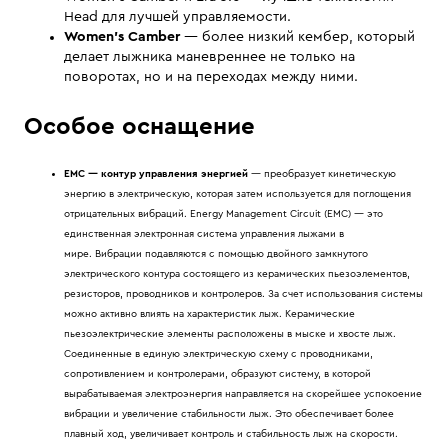
Head для лучшей управляемости.
Women's Camber
— более низкий кембер, который
делает лыжника маневреннее не только на
поворотах, но и на переходах между ними.
Особое оснащение
EMC — контур управления энергией
— преобразует кинетическую
энергию в электрическую, которая затем используется для поглощения
отрицательных вибраций. Energy Management Circuit (EMC) — это
единственная электронная система управления лыжами в
мире. Вибрации подавляются с помощью двойного замкнутого
электрического контура состоящего из керамических пьезоэлементов,
резисторов, проводников и контролеров. За счет использования системы
можно активно влиять на характеристик лыж. Керамические
пьезоэлектрические элементы расположены в мыске и хвосте лыж.
Соединенные в единую электрическую схему с проводниками,
сопротивлением и контролерами, образуют систему, в которой
вырабатываемая электроэнергия направляется на скорейшее успокоение
вибрации и увеличение стабильности лыж. Это обеспечивает более
плавный ход, увеличивает контроль и стабильность лыж на скорости.