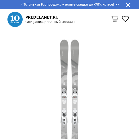
⚡ Тотальная Распродажа - новые скидки до -75% на все!
>>
Что будем искать?
PREDELANET.RU
Специализированный магазин
Пусто