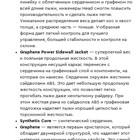
линейку с облегченным сердечником и графеном по
всей длине лыжи, инженеры Head смогли повысить
производительность и сделать лыжи легче.
Уникальное распределение веса делает нос и хвост
толще, а среднюю часть — тоньше. V-образная
форма дает легкий контроль для лучшего
управления, большей стабильности и контроля на
склоне.
Graphene Power Sidewall Jacket
— суперлегкий вес
и лояльная продольная жесткость. В этой
конструкции несущий каркас перенесен с
сердечника на графеновый слой и компоненты, на
которые он нанесен. Cердечник окружен жесткими
сайдволами ABS. Это дает небольшую продольную
жесткость конструкции, что позволяет легко
прогибать лыжи даже неопытному райдеру. При
этом жесткая рама из сайдволов ABS и графеновая
подложка наделяет лыжи хорошей цепкостью и
торсионной жесткостью.
Synthetic Core
— синтетический сердечник.
Graphene
— является первым кристаллом, который
обладает двумерной структурой, что наделяет этот
материал уникальным набором свойств. Это самый