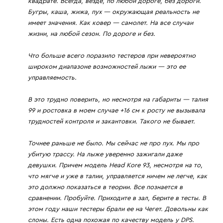
квадрате. Всегда, везде, по любой дороге, без дороги.
Бугры, каша, жижа, пух — окружающая реальность не
имеет значения. Как ковер — самолет. На все случаи
жизни, на любой сезон. По дороге и без.
Что больше всего поразило тестеров при невероятно
широком диапазоне возможностей лыжи — это ее
управляемость.
В это трудно поверить, но несмотря на габариты — талия
99 и ростовка в моем случае +16 см к росту не вызывала
трудностей контроля и закантовки. Такого не бывает.
Точнее раньше не было. Мы сейчас не про пух. Мы про
убитую трассу. На лыже уверенно зажигали даже
девушки. Причем модель Head Kore 93, несмотря на то,
что мягче и уже в талии, управляется ничем не легче, как
это должно показаться в теории. Все познается в
сравнении. Пробуйте. Приходите в зал, берите в тесты. В
этом году наши тестеры брали ее на Чегет. Довольны как
слоны. Есть одна похожая по качеству модель у DPS.