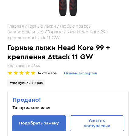
Главная
Горные лыжи
Любые трассы
(универсальные)
Горные лыжи Head Kore 99 +
крепления Attack 11 GW
Горные лыжи Head Kore 99 +
крепления Attack 11 GW
Код товара:
4844
14 отзывов
Отзывы экспертов
Уже купили 70 раз
Продано!
Товар закончился
Узнать
о
Подобрать замену
поступлении