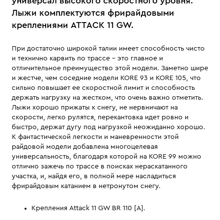
универсал высокого скоростного уровня.
Лыжи комплектуются фрирайдовыми
креплениями ATTACK 11 GW.
При достаточно широкой талии имеет способность чисто
и технично карвить по трассе - это главное и
отличительное преимущество этой модели. Заметно шире
и жестче, чем соседние модели KORE 93 и KORE 105, что
сильно повышает ее скоростной лимит и способность
держать нагрузку на жестком, что очень важно отметить.
Лыжи хорошо прижаты к снегу, не нервничают на
скорости, легко рулятся, перекантовка идет ровно и
быстро, держат дугу под нагрузкой неожиданно хорошо.
К фантастической легкости и маневренности этой
райдовой модели добавлена многоцелевая
универсальность, благодаря которой на KORE 99 можно
отлично зажечь по трассе в поисках нераскатанного
участка, и, найдя его, в полной мере насладиться
фрирайдовым катанием в нетронутом снегу.
Крепления Attack 11 GW BR 110 [A].