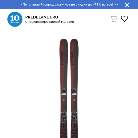
⚡ Тотальная Распродажа - новые скидки до -75% на все!
>>
Что будем искать?
PREDELANET.RU
Специализированный магазин
Пусто