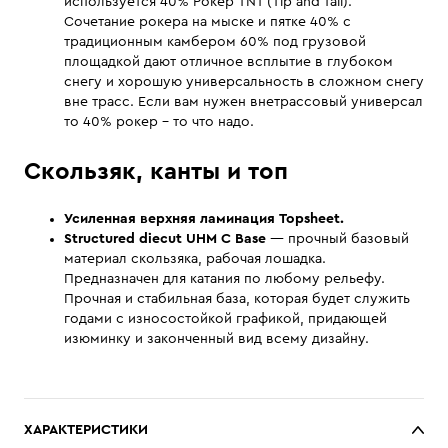
используется 40% Рокер TNT (Tip and Tail).
Сочетание рокера на мыске и пятке 40% с
традиционным камбером 60% под грузовой
площадкой дают отличное всплытие в глубоком
снегу и хорошую универсальность в сложном снегу
вне трасс. Если вам нужен внетрассовый универсал
то 40% рокер – то что надо.
Скользяк, канты и топ
Усиленная верхняя ламинация Topsheet.
Structured diecut UHM C Base
— прочный базовый
материал скользяка, рабочая лошадка.
Предназначен для катания по любому рельефу.
Прочная и стабильная база, которая будет служить
годами с износостойкой графикой, придающей
изюминку и законченный вид всему дизайну.
ХАРАКТЕРИСТИКИ