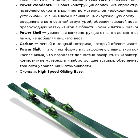
Power Woodсore
— новая конструкция сердечника спроектиро
позволило сократить количество материалов необходимых дл
устойчивым, с вниманием к влиянию на окружающую среду. 
соединена с композитной структурой, обеспечивающей повы
превосходную хватку кантов в области носка и пятки и равн
Power Shell
— усиленная кэп-конструкция от канта до канта 
лыжи, не добавляя лишнего веса.
Carbon
— легкий и мощный материал, который обеспечивает п
Power Shift
— это «платформа-в-платформе», специальная ко
креплениями, что позволяет полностью раскрыть их характе
композитные материалы и виброгасящие вставки, обеспечив
точности управления и отзывчивости.
Скользяк
High Speed Gliding Base
.