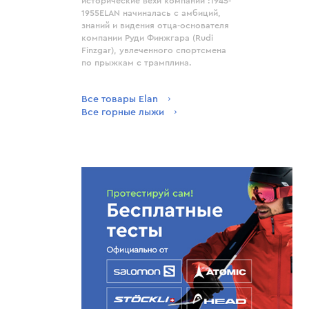
исторические вехи компании :1945-
1955ELAN начиналась с амбиций,
знаний и видения отца-основателя
компании Руди Финжгара (Rudi
Finzgar), увлеченного спортсмена
по прыжкам с трамплина.
Все товары Elan
Все горные лыжи