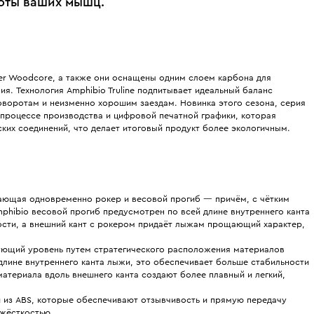
боты ваших мышц.
wer Woodcore, а также они оснащены одним слоем карбона для
ия. Технология Amphibio Truline подпитывает идеальный баланс
оворотам и неизменно хорошим заездам. Новинка этого сезона, серия
 процессе производства и цифровой печатной графики, которая
ких соединений, что делает итоговый продукт более экологичным.
ающая одновременно рокер и весовой прогиб — причём, с чётким
phibio весовой прогиб предусмотрен по всей длине внутреннего канта
ности, а внешний кант с рокером придаёт лыжам прощающий характер,
ющий уровень путем стратегического расположения материалов
длине внутреннего канта лыжи, это обеспечивает больше стабильности
атериала вдоль внешнего канта создают более плавный и легкий,
 из ABS, которые обеспечивают отзывчивость и прямую передачу
 жёсткостью.