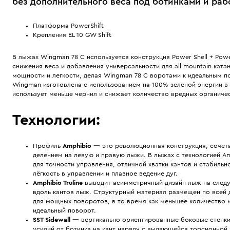
без дополнительного веса под ботинками и ра
Платформа PowerShift
Крепления EL 10 GW Shift
В лыжах Wingman 78 C используется конструкция Power Shell + Po
снижения веса и добавления универсальности для all-mountain катан
мощности и легкости, делая Wingman 78 C воротами к идеальным п
Wingman изготовлена с использованием на 100% зеленой энергии в
использует меньше чернил и снижает количество вредных органичес
Технологии:
Профиль
Amphibio
— это революционная конструкция, сочет
делением на левую и правую лыжи. В лыжах с технологией Am
для точности управления, отличной хватки кантов и стабиль
лёгкость в управлении и плавное ведение дуг.
Amphibio Truline
выводит асимметричный дизайн лыж на следу
вдоль кантов лыж. Структурный материал размещен по всей 
для мощных поворотов, в то время как меньшее количество м
идеальный поворот.
SST Sidewall
— вертикально ориентированные боковые стенки
усилий от ботинка на кант наряду с выдающейся торсионной