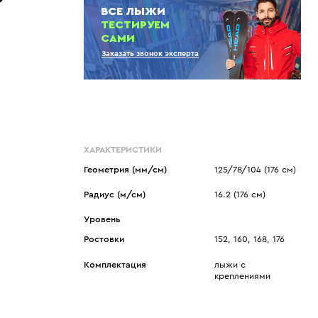
Показать еще
Sportalm
Wind X-Treme
ВСЕ ЛЫЖИ
ТЕСТИРУЕМ
авнения и
Spyder
X-Bionic
САМИ
 Рекомендации
Stayer
X-Socks
Заказать звонок эксперта
Stockli
Zanier
Suunto
Zerorh+
Tecnica
Посмотреть все
Terror
The North Face
ХАРАКТЕРИСТИКИ
Therm-ic
Геометрия (мм/см)
125/78/104 (176 см)
Радиус (м/см)
16.2 (176 см)
Уровень
Ростовки
152, 160, 168, 176
Комплектация
лыжи с
креплениями