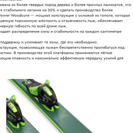
вана из более твердых пород дерева и более прочных ламинатов, что
я стабильного катания на 20% и сделать производство более
Power Woodсore — мощная конструкция с основой из тополя, которая
шенную торсионную жёсткость и отзывчивость лыж; обеспечивает
омерную гибкость по всей длине лыж.
создает распределение силы и стабильности на каждом сантиметре
оддержку и усиливает те зоны, где это необходимо.
нструкция, позволяющая лыжам беспрепятственно прогибаться под
ристики. В производстве этой платформы применяются лёгкие
ающие плавность и максимально эффективную передачу усилий для