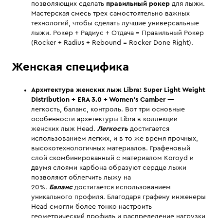
позволяющих сделать
правильный рокер
для лыжи.
Мастерская смесь трех самостоятельно важных
технологий, чтобы сделать лучшие универсальные
лыжи. Рокер + Радиус + Отдача = Правильный Рокер
(Rocker + Radius + Rebound = Rocker Done Right).
Женская специфика
Архитектура женских лыж
Libra:
Super Light Weight
Distribution
+ ERA
3.0 +
Women's Camber
—
легкость, баланс, контроль. Вот три основные
особенности архетектуры Libra в коллекции
женских лыж Head.
Легкость
достигается
использованием легких, и в то же время прочных,
высокотехнологичных материалов. Графеновый
слой скомбинированный с материалом Koroyd и
двумя слоями карбона образуют сердце лыжи
позволяют облегчить лыжу на
20%.
Баланс
достигается использованием
уникального профиля. Благодаря графену инженеры
Head смогли более тонко настроить
геометрический профиль и распределение нагрузки