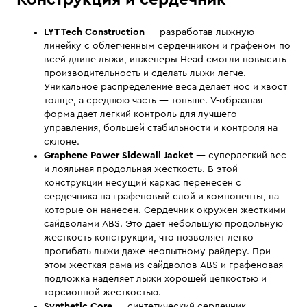
Конструкция и сердечник
LYT Tech Construction
— разработав лыжную
линейку с облегченным сердечником и графеном по
всей длине лыжи, инженеры Head смогли повысить
производительность и сделать лыжи легче.
Уникальное распределение веса делает нос и хвост
толще, а среднюю часть — тоньше. V-образная
форма дает легкий контроль для лучшего
управления, большей стабильности и контроля на
склоне.
Graphene Power Sidewall Jacket
— суперлегкий вес
и лояльная продольная жесткость. В этой
конструкции несущий каркас перенесен с
сердечника на графеновый слой и компоненты, на
которые он нанесен. Cердечник окружен жесткими
сайдволами ABS. Это дает небольшую продольную
жесткость конструкции, что позволяет легко
прогибать лыжи даже неопытному райдеру. При
этом жесткая рама из сайдволов ABS и графеновая
подложка наделяет лыжи хорошей цепкостью и
торсионной жесткостью.
Synthetic Core
— синтетический сердечник.