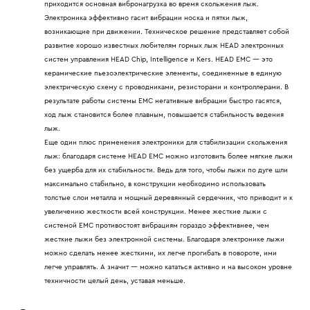
приходится основная вибронагрузка во время скольжения лыж.
Электроника эффективно гасит вибрации носка и пятки лыж,
возникающие при движении. Техническое решение представляет собой
развитие хорошо известных любителям горных лыж HEAD электронных
систем управления HEAD Chip, Intelligence и Kers. HEAD EMC — это
керамические пьезоэлектрические элементы, соединенные в единую
электрическую схему с проводниками, резисторами и контроллерами. В
результате работы системы EMC негативные вибрации быстро гасятся,
ход лыж становится более плавным, повышается стабильность ведения
лыж.
Еще один плюс применения электроники для стабилизации скольжения
лыж: благодаря системе HEAD EMC можно изготовить более мягкие лыжи
без ущерба для их стабильности. Ведь для того, чтобы лыжи по дуге шли
максимально стабильно, в конструкции необходимо использовать
толстые слои металла и мощный деревянный сердечник, что приводит и к
увеличению жесткости всей конструкции. Менее жесткие лыжи с
системой EMC противостоят вибрациям гораздо эффективнее, чем
жесткие лыжи без электронной системы. Благодаря электронике лыжи
можно сделать менее жесткими, их легче прогибать в повороте, ими
легче управлять. А значит — можно кататься активно и на высоком уровне
техничности целый день, уставая меньше.