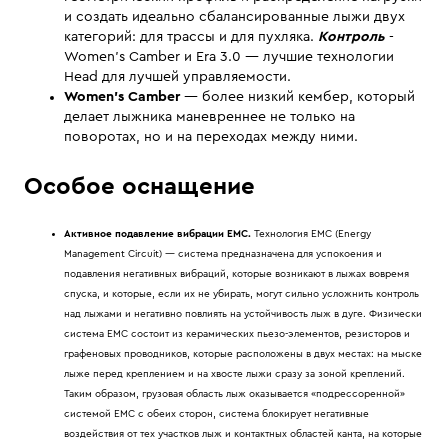
и создать идеально сбалансированные лыжи двух
категорий: для трассы и для пухляка.
Контроль
-
Women's Camber и Era 3.0 — лучшие технологии
Head для лучшей управляемости.
Women's Camber
— более низкий кембер, который
делает лыжника маневреннее не только на
поворотах, но и на переходах между ними.
Особое оснащение
Активное подавление вибрации EMC.
Технология EMC (Energy
Management Circuit) — система предназначена для успокоения и
подавления негативных вибраций, которые возникают в лыжах вовремя
спуска, и которые, если их не убирать, могут сильно усложнить контроль
над лыжами и негативно повлиять на устойчивость лыж в дуге. Физически
система EMC состоит из керамических пьезо-элементов, резисторов и
графеновых проводников, которые расположены в двух местах: на мыске
лыже перед креплением и на хвосте лыжи сразу за зоной креплений.
Таким образом, грузовая область лыж оказывается «подрессоренной»
системой EMC с обеих сторон, система блокирует негативные
воздействия от тех участков лыж и контактных областей канта, на которые