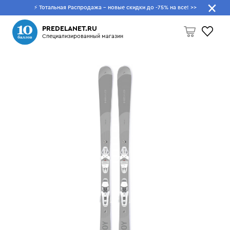
⚡ Тотальная Распродажа - новые скидки до -75% на все!
>>
Что будем искать?
PREDELANET.RU
Специализированный магазин
Пусто