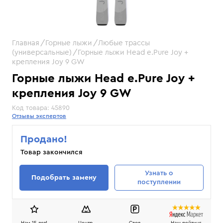
Главная
Горные лыжи
Любые трассы
(универсальные)
Горные лыжи Head e.Pure Joy +
крепления Joy 9 GW
Горные лыжи Head e.Pure Joy +
крепления Joy 9 GW
Код товара:
45890
Отзывы экспертов
Продано!
Товар закончился
Узнать
о
Подобрать замену
поступлении