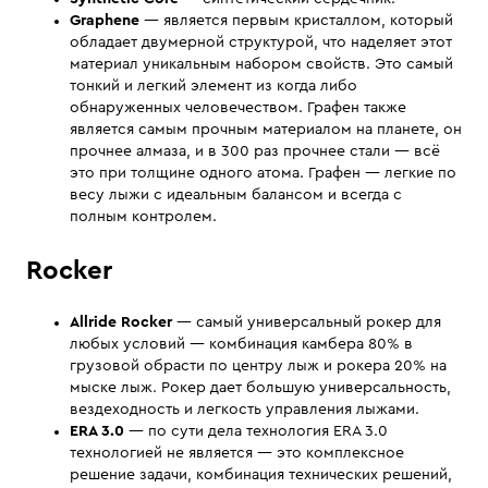
Graphene
— является первым кристаллом, который
обладает двумерной структурой, что наделяет этот
материал уникальным набором свойств. Это самый
тонкий и легкий элемент из когда либо
обнаруженных человечеством. Графен также
является самым прочным материалом на планете, он
прочнее алмаза, и в 300 раз прочнее стали — всё
это при толщине одного атома. Графен — легкие по
весу лыжи с идеальным балансом и всегда с
полным контролем.
Rocker
Allride Rocker
— самый универсальный рокер для
любых условий — комбинация камбера 80% в
грузовой обрасти по центру лыж и рокера 20% на
мыске лыж. Рокер дает большую универсальность,
вездеходность и легкость управления лыжами.
ERA 3.0
— по сути дела технология ERA 3.0
технологией не является — это комплексное
решение задачи, комбинация технических решений,