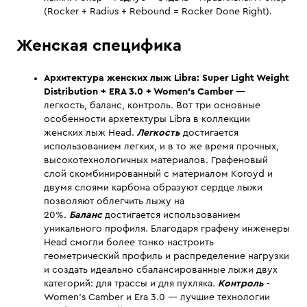
(Rocker + Radius + Rebound = Rocker Done Right).
Женская специфика
Архитектура женских лыж
Libra:
Super Light Weight
Distribution
+ ERA
3.0 +
Women's Camber
—
легкость, баланс, контроль. Вот три основные
особенности архетектуры Libra в коллекции
женских лыж Head.
Легкость
достигается
использованием легких, и в то же время прочных,
высокотехнологичных материалов. Графеновый
слой скомбинированный с материалом Koroyd и
двумя слоями карбона образуют сердце лыжи
позволяют облегчить лыжу на
20%.
Баланс
достигается использованием
уникального профиля. Благодаря графену инженеры
Head смогли более тонко настроить
геометрический профиль и распределение нагрузки
и создать идеально сбалансированные лыжи двух
категорий: для трассы и для пухляка.
Контроль
-
Women's Camber и Era 3.0 — лучшие технологии