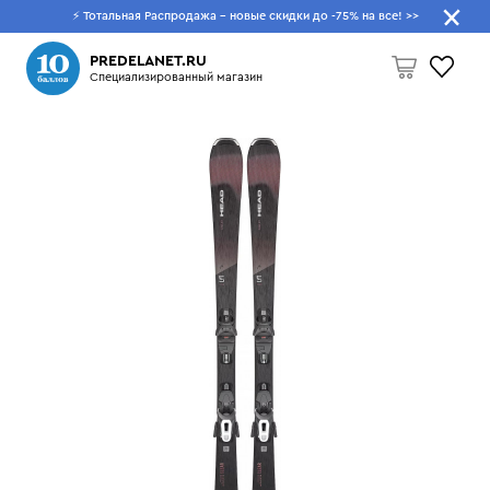
⚡ Тотальная Распродажа - новые скидки до -75% на все!
>>
Что будем искать?
PREDELANET.RU
Специализированный магазин
Пусто