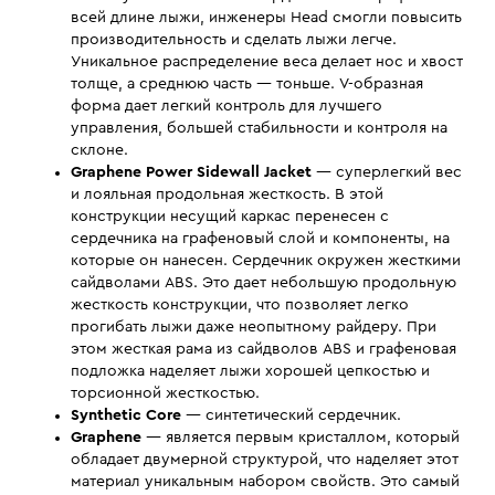
всей длине лыжи, инженеры Head смогли повысить
производительность и сделать лыжи легче.
Уникальное распределение веса делает нос и хвост
толще, а среднюю часть — тоньше. V-образная
форма дает легкий контроль для лучшего
управления, большей стабильности и контроля на
склоне.
Graphene Power Sidewall Jacket
— суперлегкий вес
и лояльная продольная жесткость. В этой
конструкции несущий каркас перенесен с
сердечника на графеновый слой и компоненты, на
которые он нанесен. Cердечник окружен жесткими
сайдволами ABS. Это дает небольшую продольную
жесткость конструкции, что позволяет легко
прогибать лыжи даже неопытному райдеру. При
этом жесткая рама из сайдволов ABS и графеновая
подложка наделяет лыжи хорошей цепкостью и
торсионной жесткостью.
Synthetic Core
— синтетический сердечник.
Graphene
— является первым кристаллом, который
обладает двумерной структурой, что наделяет этот
материал уникальным набором свойств. Это самый