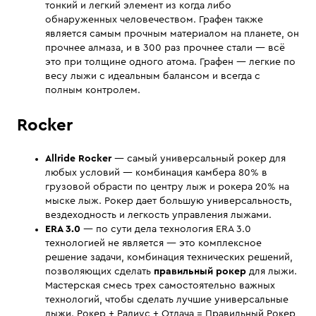
тонкий и легкий элемент из когда либо
обнаруженных человечеством. Графен также
является самым прочным материалом на планете, он
прочнее алмаза, и в 300 раз прочнее стали — всё
это при толщине одного атома. Графен — легкие по
весу лыжи с идеальным балансом и всегда с
полным контролем.
Rocker
Allride Rocker
— самый универсальный рокер для
любых условий — комбинация камбера 80% в
грузовой обрасти по центру лыж и рокера 20% на
мыске лыж. Рокер дает большую универсальность,
вездеходность и легкость управления лыжами.
ERA 3.0
— по сути дела технология ERA 3.0
технологией не является — это комплексное
решение задачи, комбинация технических решений,
позволяющих сделать
правильный рокер
для лыжи.
Мастерская смесь трех самостоятельно важных
технологий, чтобы сделать лучшие универсальные
лыжи. Рокер + Радиус + Отдача = Правильный Рокер