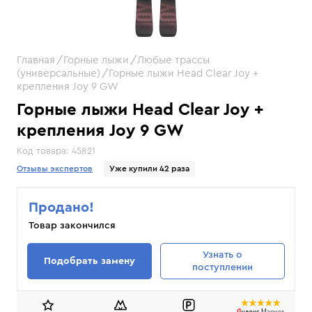
Главная
Горные лыжи
Любые трассы
(универсальные)
Горные лыжи Head Clear Joy +
крепления Joy 9 GW
Горные лыжи Head Clear Joy +
крепления Joy 9 GW
Код товара:
45821
Отзывы экспертов
Уже купили 42 раза
Продано!
Товар закончился
Узнать
о
Подобрать замену
поступлении