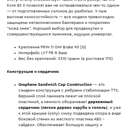
Kore 85 X позволят вам не останавливаться чем-то одном
— от подготовленных склонов до разбитых. У лыж
высокая износостойкость — все модели превосходно
защищены металлическими бамперами и покрытием
"кожа змеи". Хороший выбор для продвинутых и
совершенствующихся лыжников, ищущих универсал.
Крепления PRW 11 GW Brake 90 [G]
Интерфейс LYT PR R Base
Вес без креплений: 3310 грамм (в ростовке 170)
Конструкция и сердечник
Graphene Sandwich Cap Construction
— это
сэндвич-конструкция с ребрами стабилизации TTS.
Верхний слой ламината лежит не плоской
пластиной, а немного оборачивает
деревянный
сердечник (легкое дерево каруба и тополь)
, и уже
к этой крышке (кэпу) снизу подведена опора в виде
боковой стенки из жесткого пластика ABS –
сайдвол. Обеспечивает большую защиту и