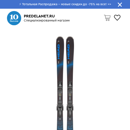
⚡ Тотальная Распродажа - новые скидки до -75% на все!
>>
Что будем искать?
PREDELANET.RU
Специализированный магазин
Пусто