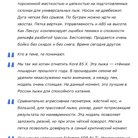
торсионной жесткостью и цепкостью на подготовленных
склонах для универсальных лыж. Носок не дребезжит.
Дуга четкая без срывов. По буграм можно идти на
хвостах. Пятка верткая. Управляемость и ABS на высоте.
Как Лексус компенсирует ошибки техники и сложности
рельефа разбитой трассы. Бестселлер. Продается очень
бойко без скидок и без снега. Время сегодня другое.
Кто в теме, те понимают.
Мы так же хотим отметить Kore 85 X. Эта лыжа — «тёмная
лошадка» прошлого года. В прошедшем сезоне ей
уделили незаслуженно мало внимания, а между тем,
модель очень стоящая. На данный момент, это лучшие в
России лыжи для спокойного катания.
Сравнительно агрессивная геометрия, жёсткий нос, и
большой, для трассовой лыжи, рокер, дают потрясающие
результаты по маневренности. Эта модель позволяет
заложить резкий, но при этом чёткий поворот. Мягкая
пятка позволить довернуть в самый критический момент.
Она чем-то напоминает Salomon XDR 84 Ti. Исключительно