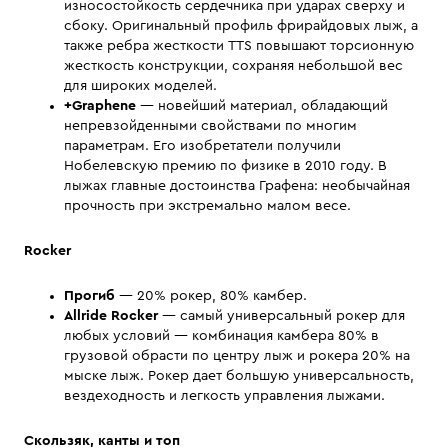
износостойкость сердечника при ударах сверху и
сбоку. Оригинальный профиль фрирайдовых лыж, а
также ребра жесткости TTS повышают торсионную
жесткость конструкции, сохраняя небольшой вес
для широких моделей.
+Graphene
— новейший материал, обладающий
непревзойденными свойствами по многим
параметрам. Его изобретатели получили
Нобелевскую премию по физике в 2010 году. В
лыжах главные достоинства Графена: необычайная
прочность при экстремально малом весе.
Rocker
Прогиб
— 20% рокер, 80% камбер.
Allride Rocker
— самый универсальный рокер для
любых условий — комбинация камбера 80% в
грузовой обрасти по центру лыж и рокера 20% на
мыске лыж. Рокер дает большую универсальность,
вездеходность и легкость управления лыжами.
Скользяк, канты и топ