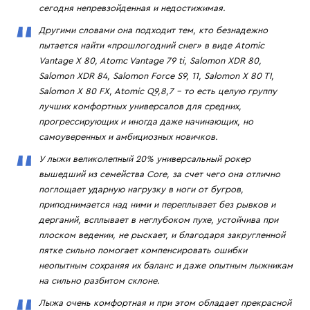
сегодня непревзойденная и недостижимая.
Другими словами она подходит тем, кто безнадежно
пытается найти «прошлогодний снег» в виде Atomic
Vantage X 80, Atomc Vantage 79 ti, Salomon XDR 80,
Salomon XDR 84, Salomon Force S9, 11, Salomon X 80 TI,
Salomon X 80 FX, Atomic Q9,8,7 – то есть целую группу
лучших комфортных универсалов для средних,
прогрессирующих и иногда даже начинающих, но
самоуверенных и амбициозных новичков.
У лыжи великолепный 20% универсальный рокер
вышедший из семейства Core, за счет чего она отлично
поглощает ударную нагрузку в ноги от бугров,
приподнимается над ними и переплывает без рывков и
дерганий, всплывает в неглубоком пухе, устойчива при
плоском ведении, не рыскает, и благодаря закругленной
пятке сильно помогает компенсировать ошибки
неопытным сохраняя их баланс и даже опытным лыжникам
на сильно разбитом склоне.
Лыжа очень комфортная и при этом обладает прекрасной