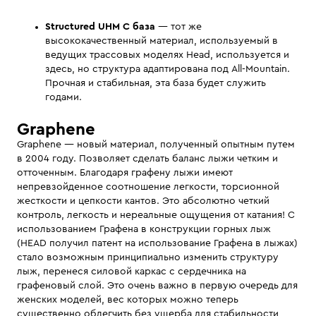
Structured UHM C база
— тот же
высококачественный материал, используемый в
ведущих трассовых моделях Head, используется и
здесь, но структура адаптирована под All-Mountain.
Прочная и стабильная, эта база будет служить
годами.
Graphene
Graphene — новый материал, полученный опытным путем
в 2004 году. Позволяет сделать баланс лыжи четким и
отточенным. Благодаря графену лыжи имеют
непревзойденное соотношение легкости, торсионной
жесткости и цепкости кантов. Это абсолютно четкий
контроль, легкость и нереальные ощущения от катания! С
использованием Графена в конструкции горных лыж
(HEAD получил патент на использование Графена в лыжах)
стало возможным принципиально изменить структуру
лыж, перенеся силовой каркас с сердечника на
графеновый слой. Это очень важно в первую очередь для
женских моделей, вес которых можно теперь
существенно облегчить без ущерба для стабильности,