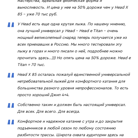
мастерства, идеальная физическая форма и
выносливость. И цена у нее на 50% дороже чем у Head X
85 – уже 70 тыс руб.
У Head есть еще одна крутая лыжа. По нашему мнению,
она лучший универсал у Head – Head e Titan – очень
мощный великолепный снаряд теперь получается уже из
всех приехавших в Россию. Мы много тестировали эту
лыжу в горах и много писали о ней, подробнее можно
прочитать здесь…))) Но опять цена на 50% дороже. Head e
Titan = 70 тыс.
Head X 85 осталась пожалуй единственной универсальной
нетребовательной лыжей для комфортного катания для
большинства разного уровня непрофессионалов. То есть
просто хороший Джип 4+4.
Собственно таким и должен быть настоящий универсал.
Для всех. Для всего. Для всегда.
Комфортное и надежное катание с утра и до закрытия
подъемников в любой сезон по любому состоянию
разбитости трассы. Широта охвата аудитории здесь на