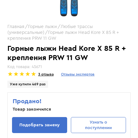
Главная
Горные лыжи
Любые трассы
(универсальные)
Горные лыжи Head Kore X 85 R +
крепления PRW 11 GW
Горные лыжи Head Kore X 85 R +
крепления PRW 11 GW
Код товара:
45671
3 отзыва
Отзывы экспертов
Уже купили 469 раз
Продано!
Товар закончился
Узнать
о
Подобрать замену
поступлении